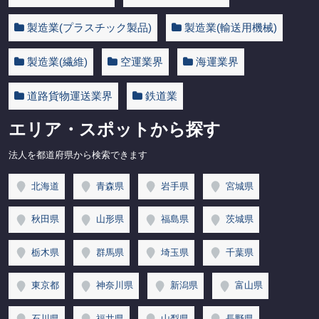
製造業(プラスチック製品)
製造業(輸送用機械)
製造業(繊維)
空運業界
海運業界
道路貨物運送業界
鉄道業
エリア・スポットから探す
法人を都道府県から検索できます
北海道
青森県
岩手県
宮城県
秋田県
山形県
福島県
茨城県
栃木県
群馬県
埼玉県
千葉県
東京都
神奈川県
新潟県
富山県
石川県
福井県
山梨県
長野県