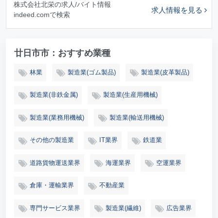
株式会社北栄の求人/バイト情報
求人情報を見る
indeed.comで検索
廿日市市：おすすめ業種
林業
製造業(ゴム製品)
製造業(皮革製品)
製造業(非鉄金属)
製造業(生産用機械)
製造業(業務用機械)
製造業(輸送用機械)
その他の製造業
IT業界
鉄道業
道路貨物運送業界
海運業界
空運業界
倉庫・運輸業界
不動産業
専門サービス業界
製造業(繊維)
広告業界