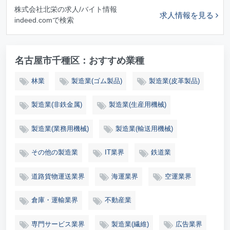
株式会社北栄の求人/バイト情報
求人情報を見る
indeed.comで検索
名古屋市千種区：おすすめ業種
林業
製造業(ゴム製品)
製造業(皮革製品)
製造業(非鉄金属)
製造業(生産用機械)
製造業(業務用機械)
製造業(輸送用機械)
その他の製造業
IT業界
鉄道業
道路貨物運送業界
海運業界
空運業界
倉庫・運輸業界
不動産業
専門サービス業界
製造業(繊維)
広告業界