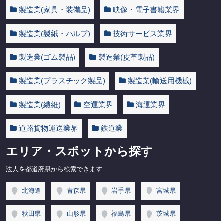
製造業(家具・装備品)
映像・電子書籍業界
製造業(製紙・パルプ)
技術サービス業界
製造業(ゴム製品)
製造業(皮革製品)
製造業(プラスチック製品)
製造業(輸送用機械)
製造業(繊維)
空運業界
海運業界
道路貨物運送業界
鉄道業
エリア・スポットから探す
法人を都道府県から検索できます
北海道
青森県
岩手県
宮城県
秋田県
山形県
福島県
茨城県