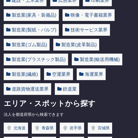
建設・土木業界
広告業界
印刷業界
製造業(家具・装備品)
映像・電子書籍業界
製造業(製紙・パルプ)
技術サービス業界
製造業(ゴム製品)
製造業(皮革製品)
製造業(プラスチック製品)
製造業(輸送用機械)
製造業(繊維)
空運業界
海運業界
道路貨物運送業界
鉄道業
エリア・スポットから探す
法人を都道府県から検索できます
北海道
青森県
岩手県
宮城県