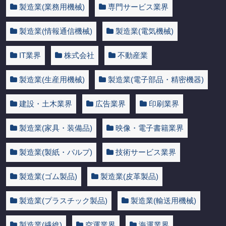
製造業(業務用機械)
専門サービス業界
製造業(情報通信機械)
製造業(電気機械)
IT業界
株式会社
不動産業
製造業(生産用機械)
製造業(電子部品・精密機器)
建設・土木業界
広告業界
印刷業界
製造業(家具・装備品)
映像・電子書籍業界
製造業(製紙・パルプ)
技術サービス業界
製造業(ゴム製品)
製造業(皮革製品)
製造業(プラスチック製品)
製造業(輸送用機械)
製造業(繊維)
空運業界
海運業界