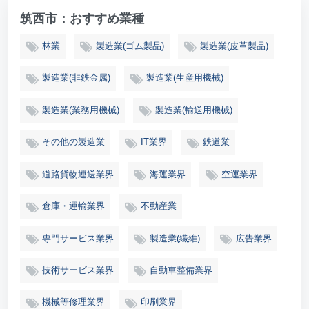
筑西市：おすすめ業種
林業
製造業(ゴム製品)
製造業(皮革製品)
製造業(非鉄金属)
製造業(生産用機械)
製造業(業務用機械)
製造業(輸送用機械)
その他の製造業
IT業界
鉄道業
道路貨物運送業界
海運業界
空運業界
倉庫・運輸業界
不動産業
専門サービス業界
製造業(繊維)
広告業界
技術サービス業界
自動車整備業界
機械等修理業界
印刷業界