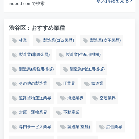
求人情報を見る
indeed.comで検索
渋谷区：おすすめ業種
林業
製造業(ゴム製品)
製造業(皮革製品)
製造業(非鉄金属)
製造業(生産用機械)
製造業(業務用機械)
製造業(輸送用機械)
その他の製造業
IT業界
鉄道業
道路貨物運送業界
海運業界
空運業界
倉庫・運輸業界
不動産業
専門サービス業界
製造業(繊維)
広告業界