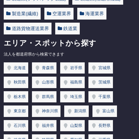
製造業(繊維)
空運業界
海運業界
道路貨物運送業界
鉄道業
エリア・スポットから探す
法人を都道府県から検索できます
北海道
青森県
岩手県
宮城県
秋田県
山形県
福島県
茨城県
栃木県
群馬県
埼玉県
千葉県
東京都
神奈川県
新潟県
富山県
石川県
福井県
山梨県
長野県