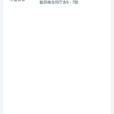
飯田橋合同庁舎6・7階