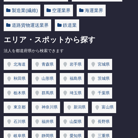
製造業(繊維)
空運業界
海運業界
道路貨物運送業界
鉄道業
エリア・スポットから探す
法人を都道府県から検索できます
北海道
青森県
岩手県
宮城県
秋田県
山形県
福島県
茨城県
栃木県
群馬県
埼玉県
千葉県
東京都
神奈川県
新潟県
富山県
石川県
福井県
山梨県
長野県
岐阜県
静岡県
愛知県
三重県