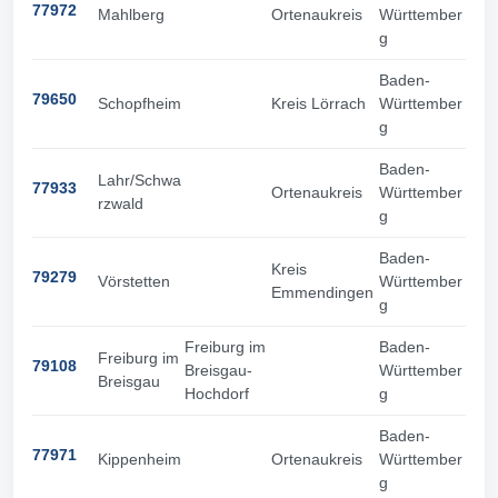
77972
Mahlberg
Ortenaukreis
Württember
g
Baden-
79650
Schopfheim
Kreis Lörrach
Württember
g
Baden-
Lahr/Schwa
77933
Ortenaukreis
Württember
rzwald
g
Baden-
Kreis
79279
Vörstetten
Württember
Emmendingen
g
Freiburg im
Baden-
Freiburg im
79108
Breisgau-
Württember
Breisgau
Hochdorf
g
Baden-
77971
Kippenheim
Ortenaukreis
Württember
g