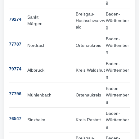
g
Breisgau-
Baden-
Sankt
79274
Hochschwarzw
Württember
Märgen
ald
g
Baden-
77787
Nordrach
Ortenaukreis
Württember
g
Baden-
79774
Albbruck
Kreis Waldshut
Württember
g
Baden-
77796
Mühlenbach
Ortenaukreis
Württember
g
Baden-
76547
Sinzheim
Kreis Rastatt
Württember
g
Breisgau-
Baden-