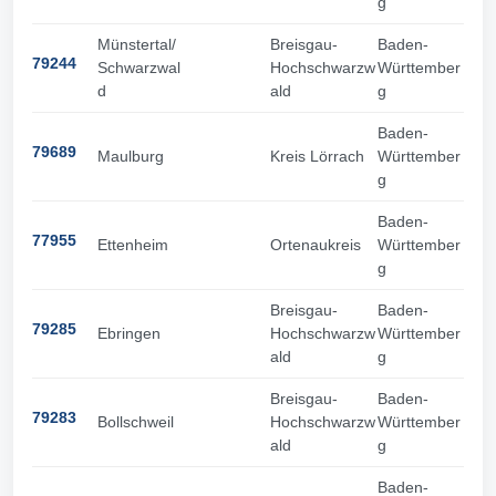
g
Münstertal/
Breisgau-
Baden-
79244
Schwarzwal
Hochschwarzw
Württember
d
ald
g
Baden-
79689
Maulburg
Kreis Lörrach
Württember
g
Baden-
77955
Ettenheim
Ortenaukreis
Württember
g
Breisgau-
Baden-
79285
Ebringen
Hochschwarzw
Württember
ald
g
Breisgau-
Baden-
79283
Bollschweil
Hochschwarzw
Württember
ald
g
Baden-