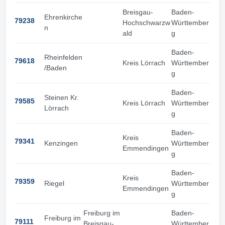
Breisgau-
Baden-
Ehrenkirche
79238
Hochschwarzw
Württember
n
ald
g
Baden-
Rheinfelden
79618
Kreis Lörrach
Württember
/Baden
g
Baden-
Steinen Kr.
79585
Kreis Lörrach
Württember
Lörrach
g
Baden-
Kreis
79341
Kenzingen
Württember
Emmendingen
g
Baden-
Kreis
79359
Riegel
Württember
Emmendingen
g
Freiburg im
Baden-
Freiburg im
79111
Breisgau-
Württember