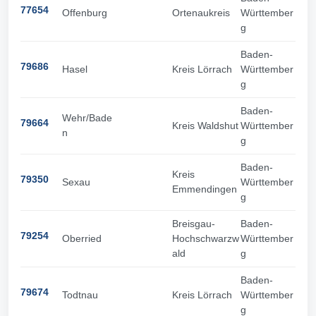
77654
Offenburg
Ortenaukreis
Württember
g
Baden-
79686
Hasel
Kreis Lörrach
Württember
g
Baden-
Wehr/Bade
79664
Kreis Waldshut
Württember
n
g
Baden-
Kreis
79350
Sexau
Württember
Emmendingen
g
Breisgau-
Baden-
79254
Oberried
Hochschwarzw
Württember
ald
g
Baden-
79674
Todtnau
Kreis Lörrach
Württember
g