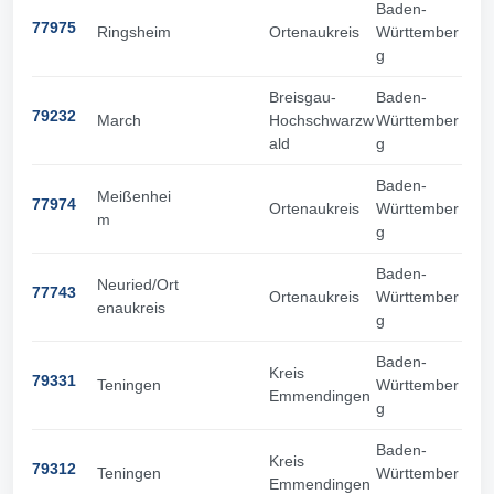
Baden-
77975
Ringsheim
Ortenaukreis
Württember
g
Breisgau-
Baden-
79232
March
Hochschwarzw
Württember
ald
g
Baden-
Meißenhei
77974
Ortenaukreis
Württember
m
g
Baden-
Neuried/Ort
77743
Ortenaukreis
Württember
enaukreis
g
Baden-
Kreis
79331
Teningen
Württember
Emmendingen
g
Baden-
Kreis
79312
Teningen
Württember
Emmendingen