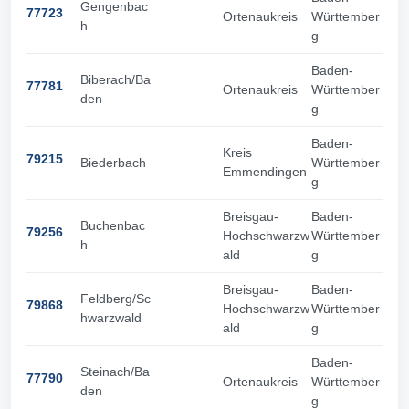
Gengenbac
77723
Ortenaukreis
Württember
h
g
Baden-
Biberach/Ba
77781
Ortenaukreis
Württember
den
g
Baden-
Kreis
79215
Biederbach
Württember
Emmendingen
g
Breisgau-
Baden-
Buchenbac
79256
Hochschwarzw
Württember
h
ald
g
Breisgau-
Baden-
Feldberg/Sc
79868
Hochschwarzw
Württember
hwarzwald
ald
g
Baden-
Steinach/Ba
77790
Ortenaukreis
Württember
den
g