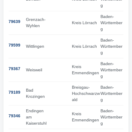
g
Baden-
Grenzach-
79639
Kreis Lörrach
Württember
Wyhlen
g
Baden-
79599
Wittlingen
Kreis Lörrach
Württember
g
Baden-
Kreis
79367
Weisweil
Württember
Emmendingen
g
Breisgau-
Baden-
Bad
79189
Hochschwarzw
Württember
Krozingen
ald
g
Endingen
Baden-
Kreis
79346
am
Württember
Emmendingen
Kaiserstuhl
g