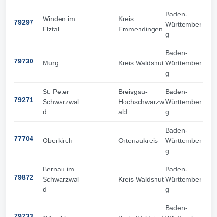
Baden-
Winden im
Kreis
79297
Württember
Elztal
Emmendingen
g
Baden-
79730
Murg
Kreis Waldshut
Württember
g
St. Peter
Breisgau-
Baden-
79271
Schwarzwal
Hochschwarzw
Württember
d
ald
g
Baden-
77704
Oberkirch
Ortenaukreis
Württember
g
Bernau im
Baden-
79872
Schwarzwal
Kreis Waldshut
Württember
d
g
Baden-
79733