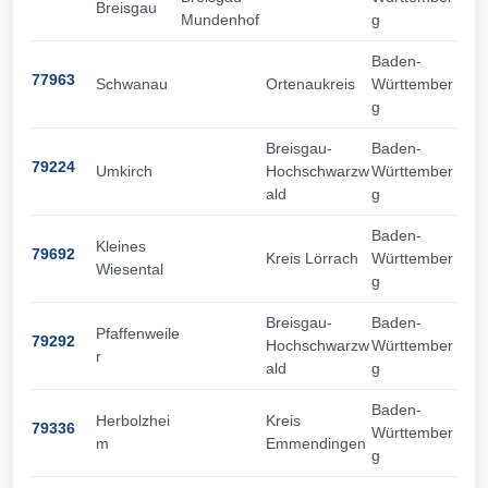
Breisgau
Mundenhof
g
Baden-
77963
Schwanau
Ortenaukreis
Württember
g
Breisgau-
Baden-
79224
Umkirch
Hochschwarzw
Württember
ald
g
Baden-
Kleines
79692
Kreis Lörrach
Württember
Wiesental
g
Breisgau-
Baden-
Pfaffenweile
79292
Hochschwarzw
Württember
r
ald
g
Baden-
Herbolzhei
Kreis
79336
Württember
m
Emmendingen
g