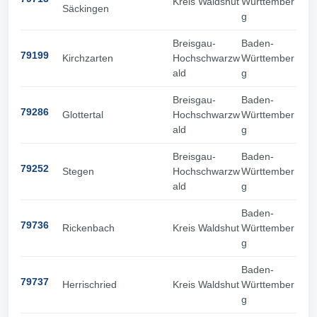
Kreis Waldshut
Württember
Säckingen
g
Breisgau-
Baden-
79199
Kirchzarten
Hochschwarzw
Württember
ald
g
Breisgau-
Baden-
79286
Glottertal
Hochschwarzw
Württember
ald
g
Breisgau-
Baden-
79252
Stegen
Hochschwarzw
Württember
ald
g
Baden-
79736
Rickenbach
Kreis Waldshut
Württember
g
Baden-
79737
Herrischried
Kreis Waldshut
Württember
g