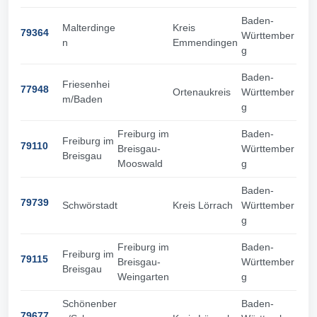
Baden-
Malterdinge
Kreis
79364
Württember
n
Emmendingen
g
Baden-
Friesenhei
77948
Ortenaukreis
Württember
m/Baden
g
Freiburg im
Baden-
Freiburg im
79110
Breisgau-
Württember
Breisgau
Mooswald
g
Baden-
79739
Schwörstadt
Kreis Lörrach
Württember
g
Freiburg im
Baden-
Freiburg im
79115
Breisgau-
Württember
Breisgau
Weingarten
g
Schönenber
Baden-
79677