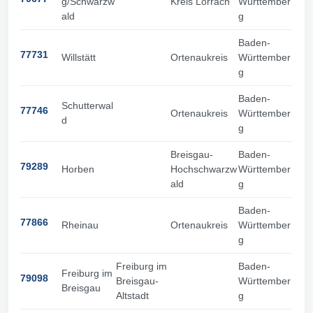
g/Schwarzw
Kreis Lörrach
Württember
ald
g
Baden-
77731
Willstätt
Ortenaukreis
Württember
g
Baden-
Schutterwal
77746
Ortenaukreis
Württember
d
g
Breisgau-
Baden-
79289
Horben
Hochschwarzw
Württember
ald
g
Baden-
77866
Rheinau
Ortenaukreis
Württember
g
Freiburg im
Baden-
Freiburg im
79098
Breisgau-
Württember
Breisgau
Altstadt
g