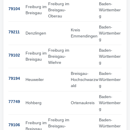
Freiburg im
Baden-
Freiburg im
79104
Breisgau-
Württember
Breisgau
Oberau
g
Baden-
Kreis
79211
Denzlingen
Württember
Emmendingen
g
Freiburg im
Baden-
Freiburg im
79102
Breisgau-
Württember
Breisgau
Wiehre
g
Breisgau-
Baden-
79194
Heuweiler
Hochschwarzw
Württember
ald
g
Baden-
77749
Hohberg
Ortenaukreis
Württember
g
Freiburg im
Baden-
Freiburg im
79106
Breisgau-
Württember
Breisgau