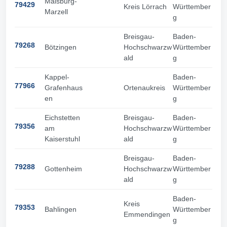
Malsburg-
79429
Kreis Lörrach
Württember
Marzell
g
Breisgau-
Baden-
79268
Bötzingen
Hochschwarzw
Württember
ald
g
Kappel-
Baden-
77966
Grafenhaus
Ortenaukreis
Württember
en
g
Eichstetten
Breisgau-
Baden-
79356
am
Hochschwarzw
Württember
Kaiserstuhl
ald
g
Breisgau-
Baden-
79288
Gottenheim
Hochschwarzw
Württember
ald
g
Baden-
Kreis
79353
Bahlingen
Württember
Emmendingen
g