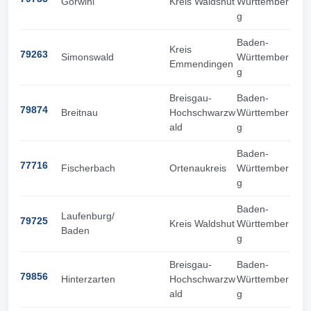
Görwihl
Kreis Waldshut
Württember
g
Baden-
Kreis
79263
Simonswald
Württember
Emmendingen
g
Breisgau-
Baden-
79874
Breitnau
Hochschwarzw
Württember
ald
g
Baden-
77716
Fischerbach
Ortenaukreis
Württember
g
Baden-
Laufenburg/
79725
Kreis Waldshut
Württember
Baden
g
Breisgau-
Baden-
79856
Hinterzarten
Hochschwarzw
Württember
ald
g