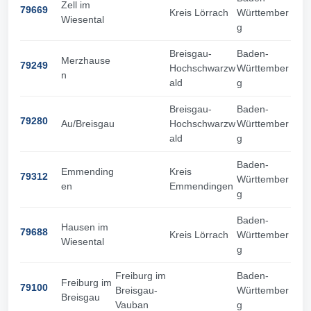
Zell im
79669
Kreis Lörrach
Württember
Wiesental
g
Breisgau-
Baden-
Merzhause
79249
Hochschwarzw
Württember
n
ald
g
Breisgau-
Baden-
79280
Au/Breisgau
Hochschwarzw
Württember
ald
g
Baden-
Emmending
Kreis
79312
Württember
en
Emmendingen
g
Baden-
Hausen im
79688
Kreis Lörrach
Württember
Wiesental
g
Freiburg im
Baden-
Freiburg im
79100
Breisgau-
Württember
Breisgau
Vauban
g