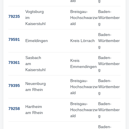
ald
g
Vogtsburg
Breisgau-
Baden-
79235
im
Hochschwarzw
Württember
Kaiserstuhl
ald
g
Baden-
79591
Eimeldingen
Kreis Lörrach
Württember
g
Sasbach
Baden-
Kreis
79361
am
Württember
Emmendingen
Kaiserstuhl
g
Breisgau-
Baden-
Neuenburg
79395
Hochschwarzw
Württember
am Rhein
ald
g
Breisgau-
Baden-
Hartheim
79258
Hochschwarzw
Württember
am Rhein
ald
g
Baden-