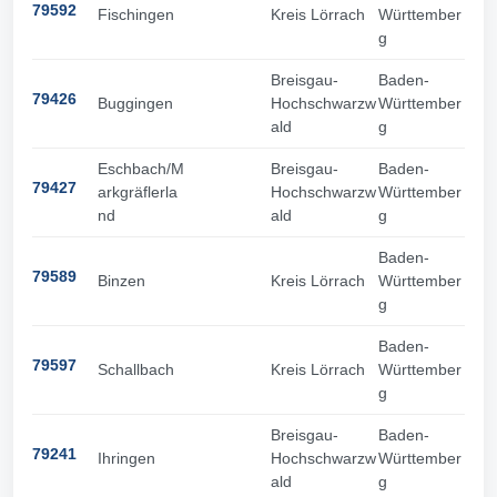
79592
Fischingen
Kreis Lörrach
Württember
g
Breisgau-
Baden-
79426
Buggingen
Hochschwarzw
Württember
ald
g
Eschbach/M
Breisgau-
Baden-
79427
arkgräflerla
Hochschwarzw
Württember
nd
ald
g
Baden-
79589
Binzen
Kreis Lörrach
Württember
g
Baden-
79597
Schallbach
Kreis Lörrach
Württember
g
Breisgau-
Baden-
79241
Ihringen
Hochschwarzw
Württember
ald
g