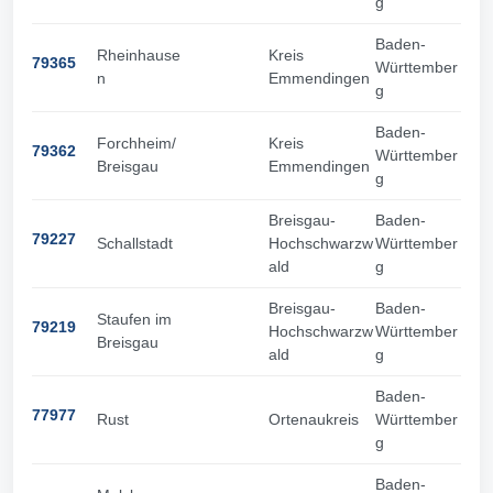
g
Baden-
Rheinhause
Kreis
79365
Württember
n
Emmendingen
g
Baden-
Forchheim/
Kreis
79362
Württember
Breisgau
Emmendingen
g
Breisgau-
Baden-
79227
Schallstadt
Hochschwarzw
Württember
ald
g
Breisgau-
Baden-
Staufen im
79219
Hochschwarzw
Württember
Breisgau
ald
g
Baden-
77977
Rust
Ortenaukreis
Württember
g
Baden-