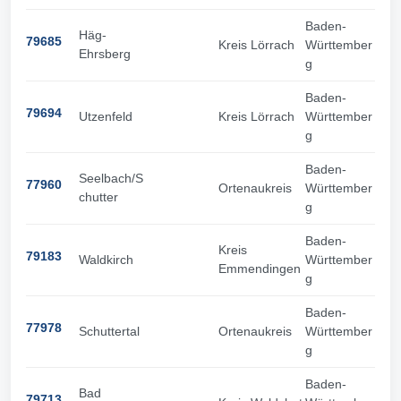
Baden-
Häg-
79685
Kreis Lörrach
Württember
Ehrsberg
g
Baden-
79694
Utzenfeld
Kreis Lörrach
Württember
g
Baden-
Seelbach/S
77960
Ortenaukreis
Württember
chutter
g
Baden-
Kreis
79183
Waldkirch
Württember
Emmendingen
g
Baden-
77978
Schuttertal
Ortenaukreis
Württember
g
Baden-
Bad
79713