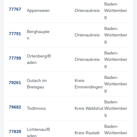
Baden-
77767
Appenweier
Ortenaukreis
Württember
g
Baden-
Berghaupte
77791
Ortenaukreis
Württember
n
g
Baden-
Ortenberg/B
77799
Ortenaukreis
Württember
aden
g
Baden-
Gutach im
Kreis
79261
Württember
Breisgau
Emmendingen
g
Baden-
79682
Todtmoos
Kreis Waldshut
Württember
g
Baden-
Lichtenau/B
77839
Kreis Rastatt
Württember
aden