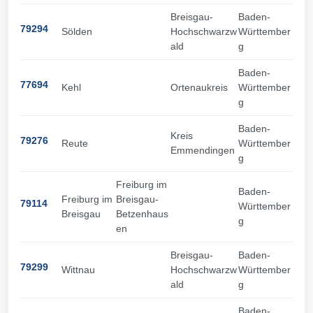
Breisgau-
Baden-
79294
Sölden
Hochschwarzw
Württember
ald
g
Baden-
77694
Kehl
Ortenaukreis
Württember
g
Baden-
Kreis
79276
Reute
Württember
Emmendingen
g
Freiburg im
Baden-
Freiburg im
Breisgau-
79114
Württember
Breisgau
Betzenhaus
g
en
Breisgau-
Baden-
79299
Wittnau
Hochschwarzw
Württember
ald
g
Baden-