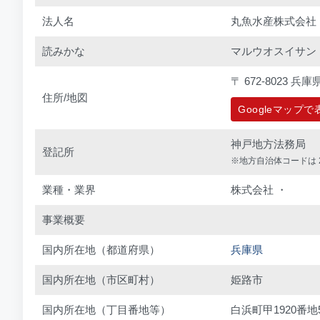
法人名
丸魚水産株式会社
読みかな
マルウオスイサン
〒 672-8023 
住所/地図
Googleマップ
神戸地方法務局
登記所
※地方自治体コードは 2
業種・業界
株式会社 ・
事業概要
国内所在地（都道府県）
兵庫県
国内所在地（市区町村）
姫路市
国内所在地（丁目番地等）
白浜町甲1920番地