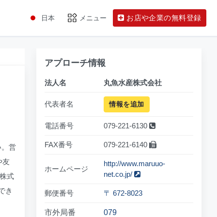
お店や企業の無料登録
日本
メニュー
アプローチ情報
法人名
丸魚水産株式会社
代表者名
情報を追加
電話番号
079-221-6130
FAX番号
079-221-6140
い。営
や友
http://www.maruuo-
ホームページ
net.co.jp/
産株式
でき
郵便番号
〒 672-8023
市外局番
079