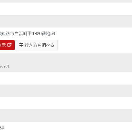
兵庫県姫路市白浜町甲1920番地54
で表示
行き方を調べる
8201
54