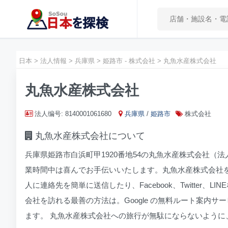
日本
>
法人情報
>
兵庫県
>
姫路市 - 株式会社
>
丸魚水産株式会社
丸魚水産株式会社
法人编号: 8140001061680
兵庫県
/
姫路市
株式会社
丸魚水産株式会社について
兵庫県姫路市白浜町甲1920番地54の丸魚水産株式会社（法
業時間中は喜んでお手伝いいたします。丸魚水産株式会社を
人に連絡先を簡単に送信したり、Facebook、Twitte
会社を訪れる最善の方法は。Google の無料ルート案内サ
ます。 丸魚水産株式会社への旅行が無駄にならないように