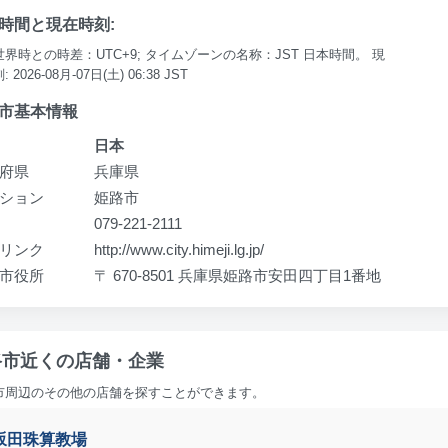
時間と現在時刻:
界時との時差：UTC+9; タイムゾーンの名称：JST 日本時間。 現
 2026-08月-07日(土) 06:38 JST
市基本情報
日本
府県
兵庫県
ション
姫路市
079-221-2111
リンク
http://www.city.himeji.lg.jp/
市役所
〒 670-8501 兵庫県姫路市安田四丁目1番地
路市近くの店舗・企業
市周辺のその他の店舗を探すことができます。
坂田珠算教場