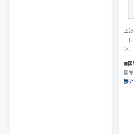
上記
..
ン、ウ
◼︎
国際
際ア