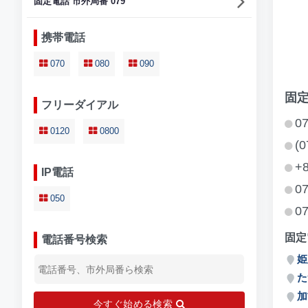
固定電話 市外局番 079
携帯電話
070
080
090
固定
フリーダイアル
0
0120
0800
(0
+8
IP電話
07
050
07
固定
電話番号検索
姫
た
加
今すぐ始める検索