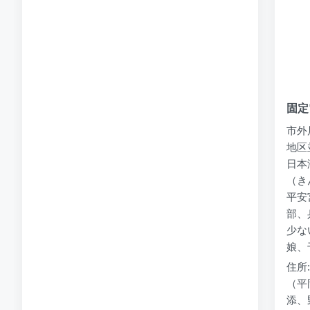
固定
市外
地区
日本
（き
平安
部、
少な
娘、
住所
（平
添、