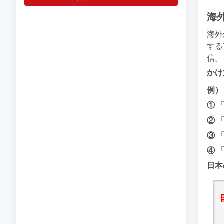
海
海外
する
信。
かけ
例）日
① 
② 
③ 
④ 
日本