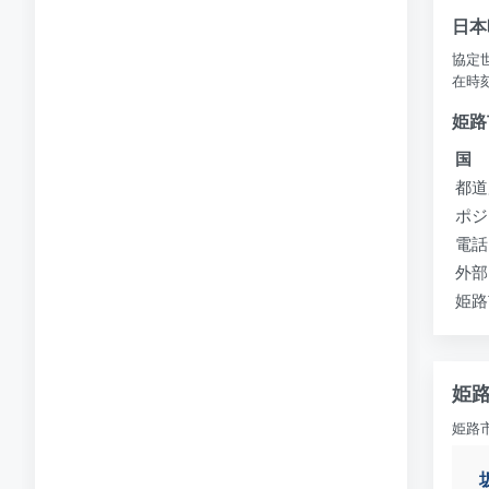
日本
協定世
在時刻:
姫路
国
都道
ポジ
電話
外部
姫路
姫
姫路