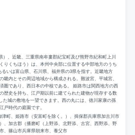
井県）、近畿、三重県南牟婁郡紀宝町及び熊野市紀和町上川
くりくちほう）は、本州中央部に位置する中部地方のうち
あるいは富山県、石川県、福井県の3県を指す。近畿地方
の畿内とその周辺地域から構成される。難波宮、平城宮、
済圏であり、西日本の中核である。 姫路市は関西地方の西
の歴史を持ち、江戸期以前に建てられた建物が現存する数
とした城の敷地を一望できます。西の丸には、徳川家康の孫
江戸時代の庭園です。
市御津町、姫路市（安富町を除く。）、揖保郡兵庫県加古川市
）、加古郡（播磨町（上野添、北野添、古宮、西野添、野
市、篠山市兵庫県朝来市、養父市