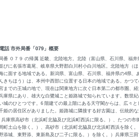
電話 市外局番「079」概要
局番 ０７９ の帰属 近畿、北陸地方。北陸（富山県、石川県、福
並びに名張市葛尾、岐阜県大野郡白川村小白川地区。北陸地方（ほ
海に面する地域である。新潟県、富山県、石川県、福井県の4県、
んきちほう）は、本州中西部に位置する日本の地域である。かつて
宮までの王城の地で、現在は関東地方に次ぐ日本第二の都市圏、経
兵庫県にあり、雄大な白鷺城こと姫路城で知られています。数世紀
い城のひとつです。6 階建ての最上階にある天守閣からは、広々
千姫の居住区がありました。姫路城に隣接する好古園は、伝統的な
: 兵庫県高砂市（北浜町北脇及び北浜町西浜に限る。）、たつの
岡町土山を除く。）、高砂市（北浜町北脇及び北浜町西浜を除く。
野添城、東野添、東新島及び二子に限る。）を除く。）兵庫県三田