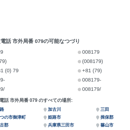
電話 市外局番 079の可能なつづり
79
008179
79)
(008179)
1 (0) 79
+81 (79)
9-
008179-
9/
008179/
電話 市外局番 079 のすべての場所:
路
加古川
三田
つの市御津町
姫路市
揖保郡
古郡
兵庫県三田市
篠山市