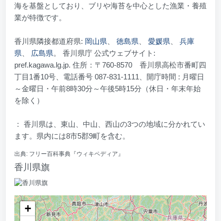
海を基盤としており、ブリや海苔を中心とした漁業・養殖
業が特徴です。
香川県隣接都道府県:
岡山県
、
徳島県
、
愛媛県
、
兵庫
県
、
広島県
。 香川県庁 公式ウェブサイト:
pref.kagawa.lg.jp. 住所：〒760-8570 香川県高松市番町四
丁目1番10号、電話番号 087-831-1111、開庁時間 : 月曜日
～金曜日・午前8時30分～午後5時15分（休日・年末年始
を除く）
： 香川県は、東山、中山、西山の3つの地域に分かれてい
ます。県内には8市5郡9町を含む。
出典: フリー百科事典『ウィキペディア』
香川県旗
+