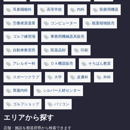
耳鼻咽喉科
高等学校
内科
医療用機器
労働者派遣業
コンピューター
観葉植物販売
ゴルフ練習場
事務用機械器具販売
自動車教習所
医薬品卸
印刷
アレルギー科
ＯＡ機器販売
そろばん教室
スポーツクラブ
大学
皮膚科
外科
胃腸内科
シルバー人材センター
ゴルフショップ
パソコン
エリアから探す
店舗・施設を都道府県から検索できます