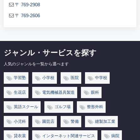
〒 769-2908
〒 769-2606
ジャンル・サービスを探す
人気のジャンルを一覧から選べます
学習塾
小学校
医院
中学校
生花店
電気機械器具製造
眼科
英語スクール
ゴルフ場
整形外科
小児科
園芸店
警備
縫製加工業
貸衣裳
インターネット関連サービス
病院