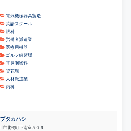
電気機械器具製造
英語スクール
眼科
労働者派遣業
医療用機器
ゴルフ練習場
耳鼻咽喉科
貸花環
人材派遣業
内科
ブタカハシ
川市北橘町下南室５０６