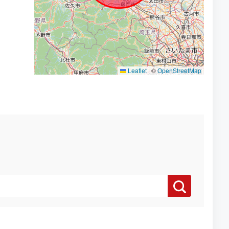
Leaflet
|
©
OpenStreetMap