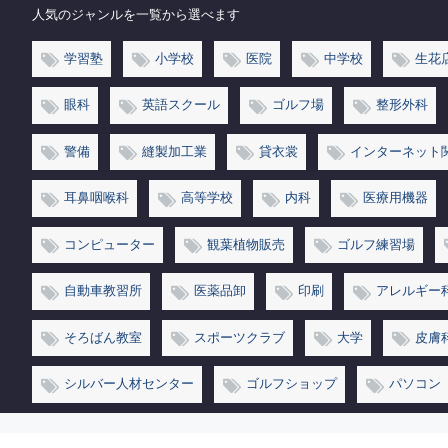
人気のジャンルを一覧から選べます
学習塾
小学校
医院
中学校
生花
眼科
英語スクール
ゴルフ場
整形外科
警備
縫製加工業
貸衣裳
インターネット
耳鼻咽喉科
高等学校
内科
医療用機器
コンピューター
観葉植物販売
ゴルフ練習場
自動車教習所
医薬品卸
印刷
アレルギー
そろばん教室
スポーツクラブ
大学
皮膚
シルバー人材センター
ゴルフショップ
パソコン