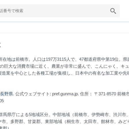
本
所在地は前橋市。人口は197万3115人で、47都道府県中第19位。県
。東京圏の巨大な消費市場に近く、農業が非常に盛んで、こんにゃく、キ
製造業を中心とした各種工場が集積し、日本中の有名な加工業や先
長野県
. 公式ウェブサイト: pref.gunma.jp. 住所： 〒371-8570 前
05
村。群馬県庁による5地域区分。中部地域（前橋市、伊勢崎市、渋川市
中市、多野郡、甘楽郡、東部地域（桐生市、太田市、館林市、みど
妻郡）