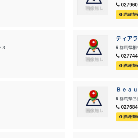
0279601
詳細情
ティアラ
０３
群馬県桐
0277441
詳細情
Ｂｅａｕ
群馬県邑
0276844
詳細情