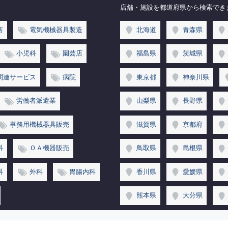
店舗・施設を都道府県から検索でき
店
電気機械器具製造
北海道
青森県
小児科
園芸店
福島県
茨城県
関連サービス
病院
東京都
神奈川県
労働者派遣業
山梨県
長野県
事務用機械器具販売
滋賀県
京都府
科
ＯＡ機器販売
鳥取県
島根県
科
外科
胃腸内科
香川県
愛媛県
熊本県
大分県