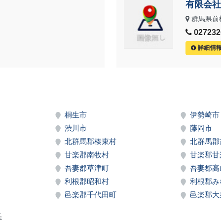
有限会社
群馬県前
0272320
詳細情
桐生市
伊勢崎市
渋川市
藤岡市
北群馬郡榛東村
北群馬郡
甘楽郡南牧村
甘楽郡甘
吾妻郡草津町
吾妻郡高
利根郡昭和村
利根郡み
邑楽郡千代田町
邑楽郡大
番