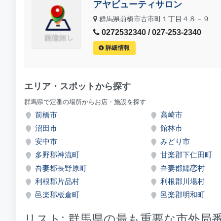
アヤビューティサロン
群馬県前橋市古市町１丁目４８－９
0272532340 / 027-253-2340
詳細情報
エリア・スポットから探す
群馬県で定番の場所からお店・施設を探す
前橋市
高崎市
沼田市
館林市
安中市
みどり市
多野郡神流町
甘楽郡下仁田町
吾妻郡長野原町
吾妻郡嬬恋村
利根郡片品村
利根郡川場村
邑楽郡板倉町
邑楽郡明和町
リスト: 群馬県の最も重要な市外局