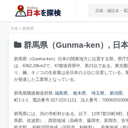
日本
>
群馬県
群馬県（Gunma-ken）, 日
群馬県（Gunma-ken）日本の関東地方に位置する県。県庁
は、6362.28km2で、47都道府県中、第21位である
リ、繭、キノコの生産量は全日本の上位に位置している。
が発達した工業県となっている。
群馬県隣接都道府県:
福島県
、
栃木県
、
埼玉県
、
新潟県
、
町1-1-1、電話番号 027-223-1111、法人番号：70000201000
群馬県には、35の市町村がある。以下、12市7郡15町8
馬郡、佐波郡）、西部地域（高崎市、藤岡市、富岡市、安
邑楽郡、 利根沼田地域（沼田市、利根郡）、吾妻地域（吾