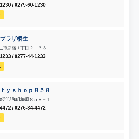
230 / 0279-60-1230
報
プラザ桐生
生市新宿１丁目２－３３
233 / 0277-44-1233
報
ｔｙｓｈｏｐ８５８
楽郡明和町梅原８５８－１
472 / 0276-84-4472
報