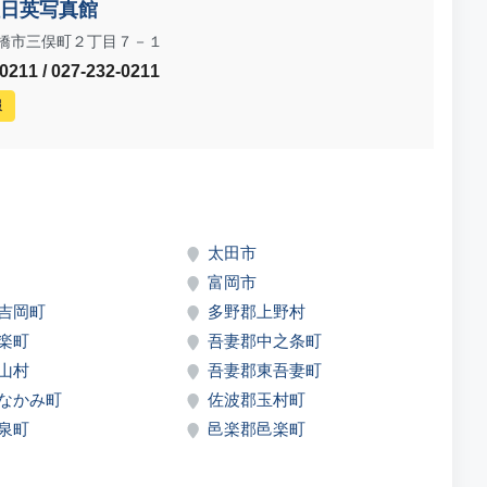
日英写真館
橋市三俣町２丁目７－１
211 / 027-232-0211
報
太田市
富岡市
吉岡町
多野郡上野村
楽町
吾妻郡中之条町
山村
吾妻郡東吾妻町
なかみ町
佐波郡玉村町
泉町
邑楽郡邑楽町