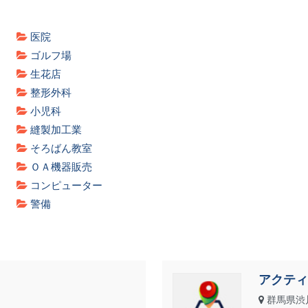
医院
ゴルフ場
生花店
整形外科
小児科
縫製加工業
そろばん教室
ＯＡ機器販売
コンピューター
警備
アクティ
群馬県渋