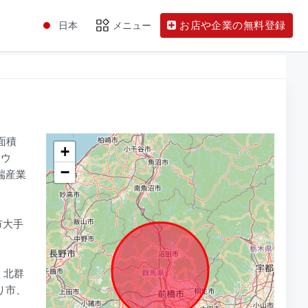
お店や企業の無料登録
日本
メニュー
面積
+
ュウ
−
端産業
橋市大手
、北群
り市、