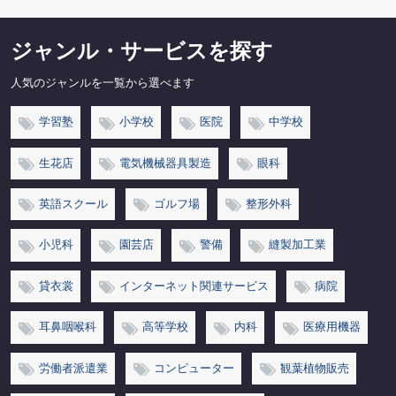
ジャンル・サービスを探す
人気のジャンルを一覧から選べます
学習塾
小学校
医院
中学校
生花店
電気機械器具製造
眼科
英語スクール
ゴルフ場
整形外科
小児科
園芸店
警備
縫製加工業
貸衣裳
インターネット関連サービス
病院
耳鼻咽喉科
高等学校
内科
医療用機器
労働者派遣業
コンピューター
観葉植物販売