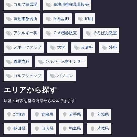
ゴルフ練習場
事務用機械器具販売
自動車教習所
医薬品卸
印刷
アレルギー科
ＯＡ機器販売
そろばん教室
スポーツクラブ
大学
皮膚科
外科
胃腸内科
シルバー人材センター
ゴルフショップ
パソコン
エリアから探す
店舗・施設を都道府県から検索できます
北海道
青森県
岩手県
宮城県
秋田県
山形県
福島県
茨城県