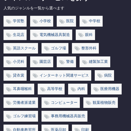
人気のジャンルを一覧から選べます
学習塾
小学校
医院
中学校
生花店
電気機械器具製造
眼科
英語スクール
ゴルフ場
整形外科
小児科
園芸店
警備
縫製加工業
貸衣裳
インターネット関連サービス
病院
耳鼻咽喉科
高等学校
内科
医療用機器
労働者派遣業
コンピューター
観葉植物販売
ゴルフ練習場
事務用機械器具販売
自動車教習所
医薬品卸
印刷