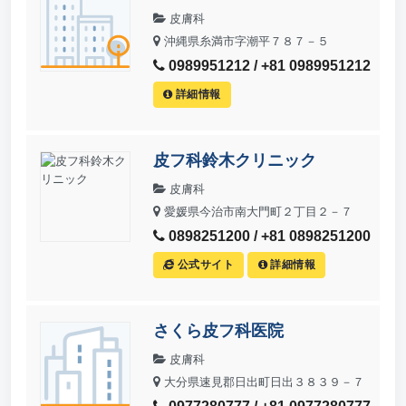
皮膚科
沖縄県糸満市字潮平７８７－５
0989951212 / +81 0989951212
詳細情報
皮フ科鈴木クリニック
皮膚科
愛媛県今治市南大門町２丁目２－７
0898251200 / +81 0898251200
公式サイト
詳細情報
さくら皮フ科医院
皮膚科
大分県速見郡日出町日出３８３９－７