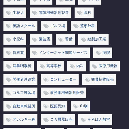
生花店
電気機械器具製造
眼科
英語スクール
ゴルフ場
整形外科
小児科
園芸店
警備
縫製加工業
貸衣裳
インターネット関連サービス
病院
耳鼻咽喉科
高等学校
内科
医療用機器
労働者派遣業
コンピューター
観葉植物販売
ゴルフ練習場
事務用機械器具販売
自動車教習所
医薬品卸
印刷
アレルギー科
ＯＡ機器販売
そろばん教室