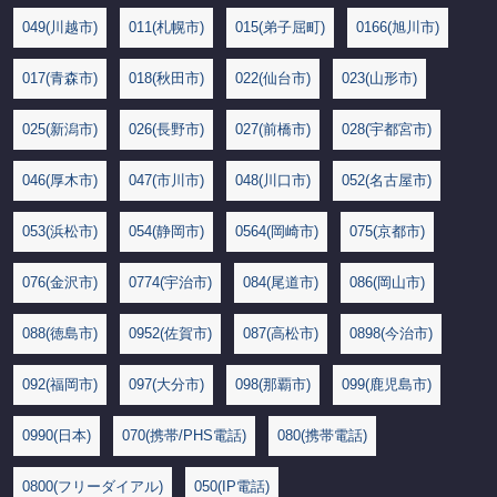
049(川越市)
011(札幌市)
015(弟子屈町)
0166(旭川市)
017(青森市)
018(秋田市)
022(仙台市)
023(山形市)
025(新潟市)
026(長野市)
027(前橋市)
028(宇都宮市)
046(厚木市)
047(市川市)
048(川口市)
052(名古屋市)
053(浜松市)
054(静岡市)
0564(岡崎市)
075(京都市)
076(金沢市)
0774(宇治市)
084(尾道市)
086(岡山市)
088(徳島市)
0952(佐賀市)
087(高松市)
0898(今治市)
092(福岡市)
097(大分市)
098(那覇市)
099(鹿児島市)
0990(日本)
070(携帯/PHS電話)
080(携帯電話)
0800(フリーダイアル)
050(IP電話)