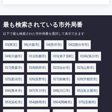
最も検索されている市外局番
以下で最も検索された市外局番を選択して表示できます
03(東京)
06(大阪市)
04(所沢市)
042(国分寺市)
049(川越市)
011(札幌市)
015(弟子屈町)
0166(旭川市)
017(青森市)
018(秋田市)
022(仙台市)
023(山形市)
025(新潟市)
026(長野市)
027(前橋市)
028(宇都宮市)
046(厚木市)
047(市川市)
048(川口市)
052(名古屋市)
053(浜松市)
054(静岡市)
0564(岡崎市)
075(京都市)