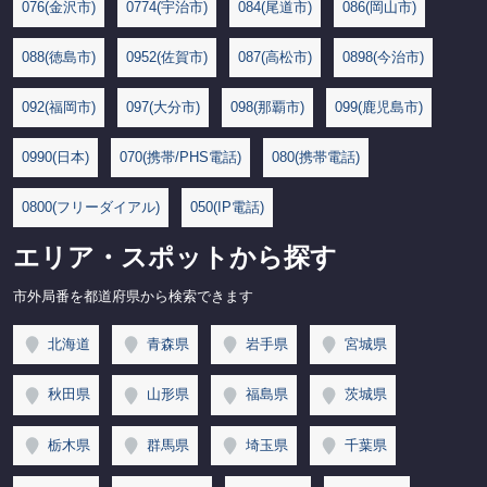
076(金沢市)
0774(宇治市)
084(尾道市)
086(岡山市)
088(徳島市)
0952(佐賀市)
087(高松市)
0898(今治市)
092(福岡市)
097(大分市)
098(那覇市)
099(鹿児島市)
0990(日本)
070(携帯/PHS電話)
080(携帯電話)
0800(フリーダイアル)
050(IP電話)
エリア・スポットから探す
市外局番を都道府県から検索できます
北海道
青森県
岩手県
宮城県
秋田県
山形県
福島県
茨城県
栃木県
群馬県
埼玉県
千葉県