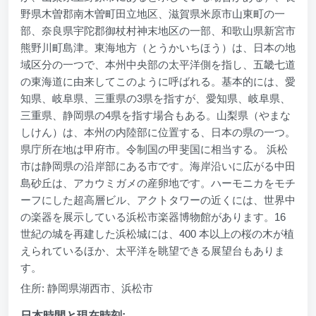
野県木曽郡南木曽町田立地区、滋賀県米原市山東町の一
部、奈良県宇陀郡御杖村神末地区の一部、和歌山県新宮市
熊野川町島津。東海地方（とうかいちほう）は、日本の地
域区分の一つで、本州中央部の太平洋側を指し、五畿七道
の東海道に由来してこのように呼ばれる。基本的には、愛
知県、岐阜県、三重県の3県を指すが、愛知県、岐阜県、
三重県、静岡県の4県を指す場合もある。山梨県（やまな
しけん）は、本州の内陸部に位置する、日本の県の一つ。
県庁所在地は甲府市。令制国の甲斐国に相当する。 浜松
市は静岡県の沿岸部にある市です。海岸沿いに広がる中田
島砂丘は、アカウミガメの産卵地です。ハーモニカをモチ
ーフにした超高層ビル、アクトタワーの近くには、世界中
の楽器を展示している浜松市楽器博物館があります。16
世紀の城を再建した浜松城には、400 本以上の桜の木が植
えられているほか、太平洋を眺望できる展望台もありま
す。
住所: 静岡県湖西市、浜松市
日本時間と現在時刻: