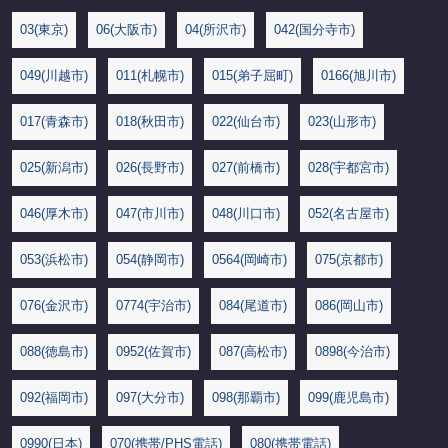
03(東京)
06(大阪市)
04(所沢市)
042(国分寺市)
049(川越市)
011(札幌市)
015(弟子屈町)
0166(旭川市)
017(青森市)
018(秋田市)
022(仙台市)
023(山形市)
025(新潟市)
026(長野市)
027(前橋市)
028(宇都宮市)
046(厚木市)
047(市川市)
048(川口市)
052(名古屋市)
053(浜松市)
054(静岡市)
0564(岡崎市)
075(京都市)
076(金沢市)
0774(宇治市)
084(尾道市)
086(岡山市)
088(徳島市)
0952(佐賀市)
087(高松市)
0898(今治市)
092(福岡市)
097(大分市)
098(那覇市)
099(鹿児島市)
0990(日本)
070(携帯/PHS電話)
080(携帯電話)