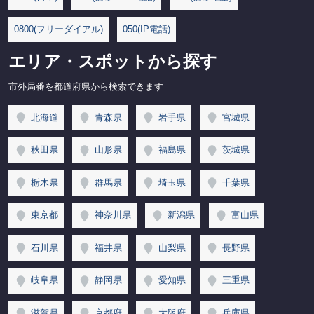
0800(フリーダイアル)
050(IP電話)
エリア・スポットから探す
市外局番を都道府県から検索できます
北海道
青森県
岩手県
宮城県
秋田県
山形県
福島県
茨城県
栃木県
群馬県
埼玉県
千葉県
東京都
神奈川県
新潟県
富山県
石川県
福井県
山梨県
長野県
岐阜県
静岡県
愛知県
三重県
滋賀県
京都府
大阪府
兵庫県