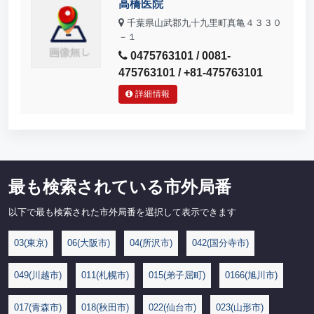
高橋医院
千葉県山武郡九十九里町真亀４３３０
－１
0475763101 / 0081-
475763101 / +81-475763101
詳細情報
最も検索されている市外局番
以下で最も検索された市外局番を選択して表示できます
03(東京)
06(大阪市)
04(所沢市)
042(国分寺市)
049(川越市)
011(札幌市)
015(弟子屈町)
0166(旭川市)
017(青森市)
018(秋田市)
022(仙台市)
023(山形市)