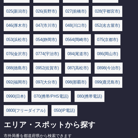
025(新潟市)
026(長野市)
027(前橋市)
028(宇都宮市)
046(厚木市)
047(市川市)
048(川口市)
052(名古屋市)
053(浜松市)
054(静岡市)
0564(岡崎市)
075(京都市)
076(金沢市)
0774(宇治市)
084(尾道市)
086(岡山市)
088(徳島市)
0952(佐賀市)
087(高松市)
0898(今治市)
092(福岡市)
097(大分市)
098(那覇市)
099(鹿児島市)
0990(日本)
070(携帯/PHS電話)
080(携帯電話)
0800(フリーダイアル)
050(IP電話)
エリア・スポットから探す
市外局番を都道府県から検索できます