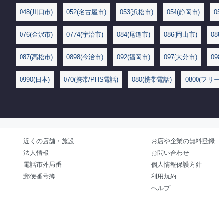
048(川口市)
052(名古屋市)
053(浜松市)
054(静岡市)
0
076(金沢市)
0774(宇治市)
084(尾道市)
086(岡山市)
08
087(高松市)
0898(今治市)
092(福岡市)
097(大分市)
09
0990(日本)
070(携帯/PHS電話)
080(携帯電話)
0800(フリ
近くの店舗・施設
お店や企業の無料登録
法人情報
お問い合わせ
電話市外局番
個人情報保護方針
郵便番号簿
利用規約
ヘルプ