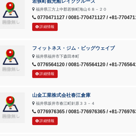
若狭町観光船レイククルーズ
福井県三方上中郡若狭町海山６８－２０
0770471127 / 0081-770471127 / +81-770471
詳細情報
フィットネス・ジム・ビッグウェイブ
福井県福井市下森田本町
0776564120 / 0081-776564120 / +81-776564
詳細情報
山金工業株式会社春江倉庫
福井県坂井市春江町針原３３－４
0776976365 / 0081-776976365 / +81-776976
詳細情報