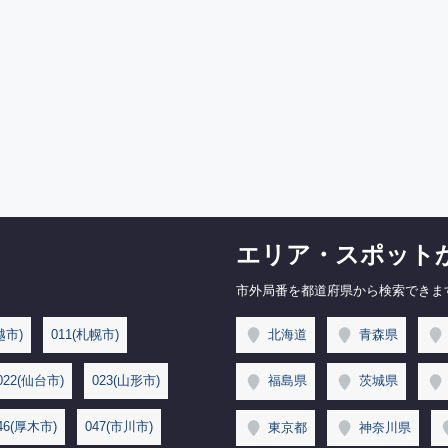
エリア・スポット
市外局番を都道府県から検索できま
越市)
011(札幌市)
北海道
青森県
022(仙台市)
023(山形市)
福島県
茨城県
46(厚木市)
047(市川市)
東京都
神奈川県