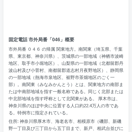
固定電話 市外局番「046」概要
市外局番 ０４６ の帰属 関東地方。南関東（埼玉県、千葉
県、東京都、神奈川県）、茨城県の一部地域（神栖市波崎
地区、取手市小堀地区）、山梨県の一部地域（北都留郡丹
波山村及び小菅村、南都留郡道志村月夜野地区）、静岡県
の一部地域（熱海市泉地区、裾野市茶畑地区のごく一
部）。南関東（みなみかんとう）とは、関東地方の南部ま
たは中南部地域を指す一般名称である。同じく北部または
中北部地域を指す呼称として北関東がある。 厚木市は、
神奈川県のほぼ中央に位置する人口約22.4万人の市であ
る。特例市に指定されている。
住所: 神奈川県厚木市、海老名市、相模原市（磯部、新磯
野一丁目及び三丁目から五丁目まで、新戸、相武台並びに