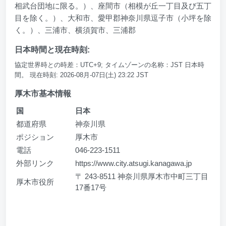
相武台団地に限る。）、座間市（相模が丘一丁目及び五丁
目を除く。）、大和市、愛甲郡神奈川県逗子市（小坪を除
く。）、三浦市、横須賀市、三浦郡
日本時間と現在時刻:
協定世界時との時差：UTC+9; タイムゾーンの名称：JST 日本時
間。 現在時刻: 2026-08月-07日(土) 23:22 JST
厚木市基本情報
国
日本
都道府県
神奈川県
ポジション
厚木市
電話
046-223-1511
外部リンク
https://www.city.atsugi.kanagawa.jp
〒 243-8511 神奈川県厚木市中町三丁目
厚木市役所
17番17号