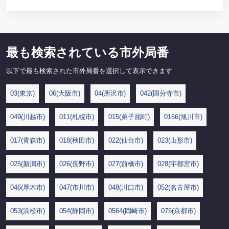
最も検索されている市外局番
以下で最も検索された市外局番を選択して表示できます
03(東京)
06(大阪市)
04(所沢市)
042(国分寺市)
049(川越市)
011(札幌市)
015(弟子屈町)
0166(旭川市)
017(青森市)
018(秋田市)
022(仙台市)
023(山形市)
025(新潟市)
026(長野市)
027(前橋市)
028(宇都宮市)
046(厚木市)
047(市川市)
048(川口市)
052(名古屋市)
053(浜松市)
054(静岡市)
0564(岡崎市)
075(京都市)