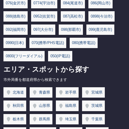
076(金沢市)
0774(宇治市)
084(尾道市)
086(岡山市)
088(徳島市)
0952(佐賀市)
087(高松市)
0898(今治市)
092(福岡市)
097(大分市)
098(那覇市)
099(鹿児島市)
0990(日本)
070(携帯/PHS電話)
080(携帯電話)
0800(フリーダイアル)
050(IP電話)
エリア・スポットから探す
市外局番を都道府県から検索できます
北海道
青森県
岩手県
宮城県
秋田県
山形県
福島県
茨城県
栃木県
群馬県
埼玉県
千葉県