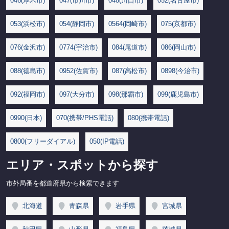
046(厚木市)
047(市川市)
048(川口市)
052(名古屋市)
053(浜松市)
054(静岡市)
0564(岡崎市)
075(京都市)
076(金沢市)
0774(宇治市)
084(尾道市)
086(岡山市)
088(徳島市)
0952(佐賀市)
087(高松市)
0898(今治市)
092(福岡市)
097(大分市)
098(那覇市)
099(鹿児島市)
0990(日本)
070(携帯/PHS電話)
080(携帯電話)
0800(フリーダイアル)
050(IP電話)
エリア・スポットから探す
市外局番を都道府県から検索できます
北海道
青森県
岩手県
宮城県