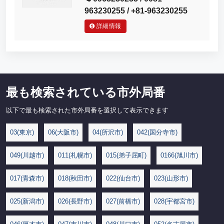
963230255 / +81-963230255
詳細情報
最も検索されている市外局番
以下で最も検索された市外局番を選択して表示できます
03(東京)
06(大阪市)
04(所沢市)
042(国分寺市)
049(川越市)
011(札幌市)
015(弟子屈町)
0166(旭川市)
017(青森市)
018(秋田市)
022(仙台市)
023(山形市)
025(新潟市)
026(長野市)
027(前橋市)
028(宇都宮市)