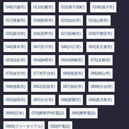
049(川越市)
011(札幌市)
015(弟子屈町)
0166(旭川市)
017(青森市)
018(秋田市)
022(仙台市)
023(山形市)
025(新潟市)
026(長野市)
027(前橋市)
028(宇都宮市)
046(厚木市)
047(市川市)
048(川口市)
052(名古屋市)
053(浜松市)
054(静岡市)
0564(岡崎市)
075(京都市)
076(金沢市)
0774(宇治市)
084(尾道市)
086(岡山市)
088(徳島市)
0952(佐賀市)
087(高松市)
0898(今治市)
092(福岡市)
097(大分市)
098(那覇市)
099(鹿児島市)
0990(日本)
070(携帯/PHS電話)
080(携帯電話)
0800(フリーダイアル)
050(IP電話)