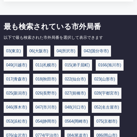
最も検索されている市外局番
以下で最も検索された市外局番を選択して表示できます
03(東京)
06(大阪市)
04(所沢市)
042(国分寺市)
049(川越市)
011(札幌市)
015(弟子屈町)
0166(旭川市)
017(青森市)
018(秋田市)
022(仙台市)
023(山形市)
025(新潟市)
026(長野市)
027(前橋市)
028(宇都宮市)
046(厚木市)
047(市川市)
048(川口市)
052(名古屋市)
053(浜松市)
054(静岡市)
0564(岡崎市)
075(京都市)
076(金沢市)
0774(宇治市)
084(尾道市)
086(岡山市)