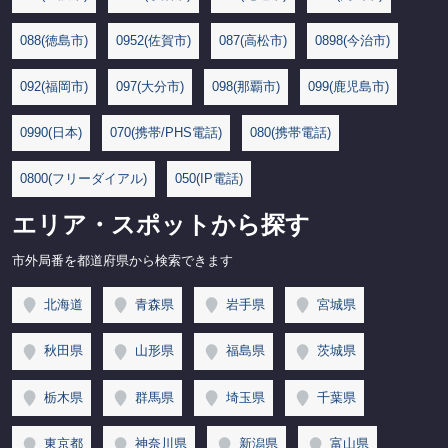
088(徳島市)
0952(佐賀市)
087(高松市)
0898(今治市)
092(福岡市)
097(大分市)
098(那覇市)
099(鹿児島市)
0990(日本)
070(携帯/PHS電話)
080(携帯電話)
0800(フリーダイアル)
050(IP電話)
エリア・スポットから探す
市外局番を都道府県から検索できます
北海道
青森県
岩手県
宮城県
秋田県
山形県
福島県
茨城県
栃木県
群馬県
埼玉県
千葉県
東京都
神奈川県
新潟県
富山県