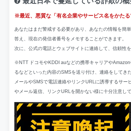
最近日本で蔓延している詐欺の概
※最近、悪質な「有名企業やサービス名をかたる
あなたはまだ警戒する必要があり、あなたの情報を簡
答え、現在の発信者番号をメモすることができます。
次に、公式の電話とウェブサイトに連絡して、信頼性
※NTT ドコモやKDDI auなどの携帯キャリアやAm
るなどといった内容のSMSを送り付け、連絡をしてき
メールやSMSで電話連絡やリンクURLに誘導するサ
やメール返信、リンクURLを開かない様に十分注意し