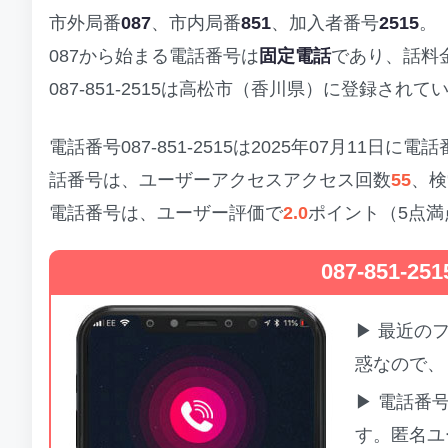
市外局番
087
、市内局番
851
、加入者番号
2515
。
087から始まる電話番号は
固定電話
であり、話料
087-851-2515は高松市（香川県）に登録さ
電話番号087-851-2515は2025年07月11
話番号は、ユーザーアクセスアクセス回数
55
、検
電話番号は、ユーザー評価で
2.0
ポイント（5点
087-851
▶ 最近の
惑なので、
▶ 電話番
す。匿名ユ