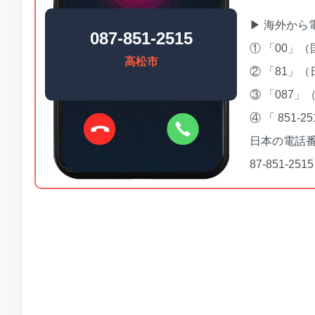
▶ 海外から
087-851-2515
① 「00」
高松市
② 「81」
③ 「087
④ 「 851
日本の電話番号「
87-851-2