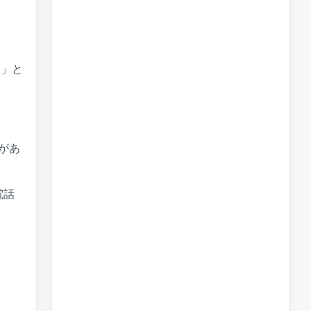
す」と
払があ
電話