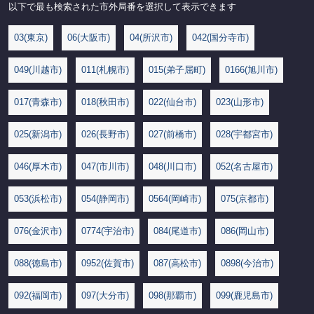
以下で最も検索された市外局番を選択して表示できます
03(東京)
06(大阪市)
04(所沢市)
042(国分寺市)
049(川越市)
011(札幌市)
015(弟子屈町)
0166(旭川市)
017(青森市)
018(秋田市)
022(仙台市)
023(山形市)
025(新潟市)
026(長野市)
027(前橋市)
028(宇都宮市)
046(厚木市)
047(市川市)
048(川口市)
052(名古屋市)
053(浜松市)
054(静岡市)
0564(岡崎市)
075(京都市)
076(金沢市)
0774(宇治市)
084(尾道市)
086(岡山市)
088(徳島市)
0952(佐賀市)
087(高松市)
0898(今治市)
092(福岡市)
097(大分市)
098(那覇市)
099(鹿児島市)