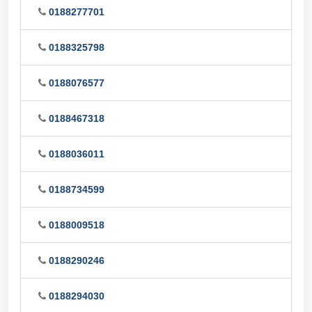
0188277701
0188325798
0188076577
0188467318
0188036011
0188734599
0188009518
0188290246
0188294030