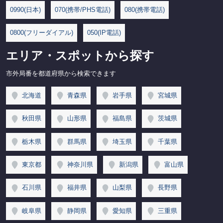
0990(日本)
070(携帯/PHS電話)
080(携帯電話)
0800(フリーダイアル)
050(IP電話)
エリア・スポットから探す
市外局番を都道府県から検索できます
北海道
青森県
岩手県
宮城県
秋田県
山形県
福島県
茨城県
栃木県
群馬県
埼玉県
千葉県
東京都
神奈川県
新潟県
富山県
石川県
福井県
山梨県
長野県
岐阜県
静岡県
愛知県
三重県