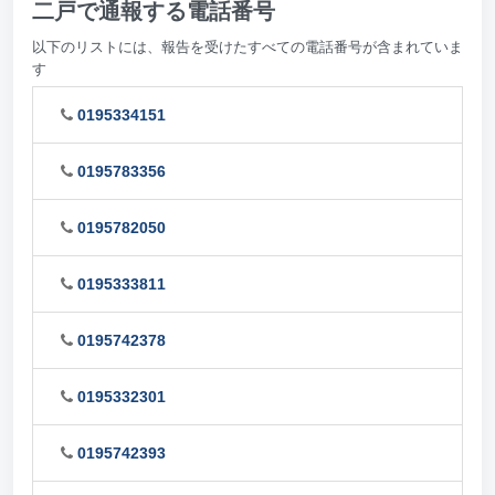
二戸で通報する電話番号
以下のリストには、報告を受けたすべての電話番号が含まれていま
す
0195334151
0195783356
0195782050
0195333811
0195742378
0195332301
0195742393