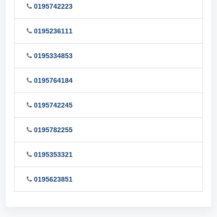
0195742223
0195236111
0195334853
0195764184
0195742245
0195782255
0195353321
0195623851