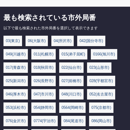
最も検索されている市外局番
以下で最も検索された市外局番を選択して表示できます
03(東京)
06(大阪市)
04(所沢市)
042(国分寺市)
049(川越市)
011(札幌市)
015(弟子屈町)
0166(旭川市)
017(青森市)
018(秋田市)
022(仙台市)
023(山形市)
025(新潟市)
026(長野市)
027(前橋市)
028(宇都宮市)
046(厚木市)
047(市川市)
048(川口市)
052(名古屋市)
053(浜松市)
054(静岡市)
0564(岡崎市)
075(京都市)
076(金沢市)
0774(宇治市)
084(尾道市)
086(岡山市)