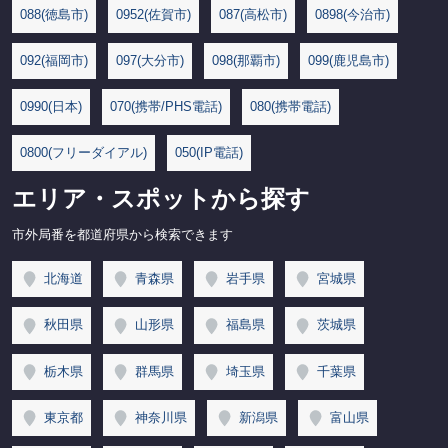
088(徳島市)
0952(佐賀市)
087(高松市)
0898(今治市)
092(福岡市)
097(大分市)
098(那覇市)
099(鹿児島市)
0990(日本)
070(携帯/PHS電話)
080(携帯電話)
0800(フリーダイアル)
050(IP電話)
エリア・スポットから探す
市外局番を都道府県から検索できます
北海道
青森県
岩手県
宮城県
秋田県
山形県
福島県
茨城県
栃木県
群馬県
埼玉県
千葉県
東京都
神奈川県
新潟県
富山県