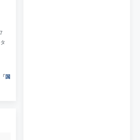
7
スタ
は
「
国