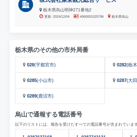
株式会社康栄観光総合サービス
栃木県烏山明神271番地2
更新: 2024/12/04
4060001025796
栃木県烏山
栃木県のその他の市外局番
028
(宇都宮市)
0282
(栃木
0285
(小山市)
0287
(大
0289
(鹿沼市)
烏山で通報する電話番号
以下のリストには、報告を受けたすべての電話番号が含まれていま