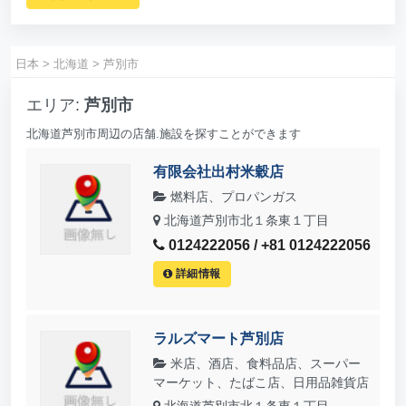
日本
>
北海道
>
芦別市
エリア:
芦別市
北海道芦別市周辺の店舗.施設を探すことができます
有限会社出村米穀店
燃料店、プロパンガス
北海道芦別市北１条東１丁目
0124222056 / +81 0124222056
詳細情報
ラルズマート芦別店
米店、酒店、食料品店、スーパー
マーケット、たばこ店、日用品雑貨店
北海道芦別市北１条東１丁目