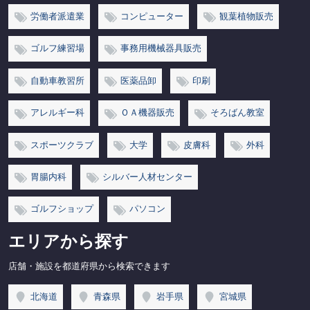
労働者派遣業
コンピューター
観葉植物販売
ゴルフ練習場
事務用機械器具販売
自動車教習所
医薬品卸
印刷
アレルギー科
ＯＡ機器販売
そろばん教室
スポーツクラブ
大学
皮膚科
外科
胃腸内科
シルバー人材センター
ゴルフショップ
パソコン
エリアから探す
店舗・施設を都道府県から検索できます
北海道
青森県
岩手県
宮城県