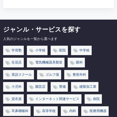
ジャンル・サービスを探す
人気のジャンルを一覧から選べます
学習塾
小学校
医院
中学校
生花店
電気機械器具製造
眼科
英語スクール
ゴルフ場
整形外科
小児科
園芸店
警備
縫製加工業
貸衣裳
インターネット関連サービス
病院
耳鼻咽喉科
高等学校
内科
医療用機器