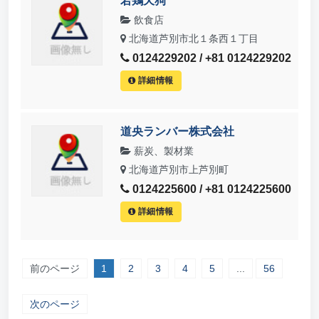
若鶏天狗
飲食店
北海道芦別市北１条西１丁目
0124229202 / +81 0124229202
詳細情報
道央ランバー株式会社
薪炭、製材業
北海道芦別市上芦別町
0124225600 / +81 0124225600
詳細情報
前のページ
1
2
3
4
5
...
56
次のページ