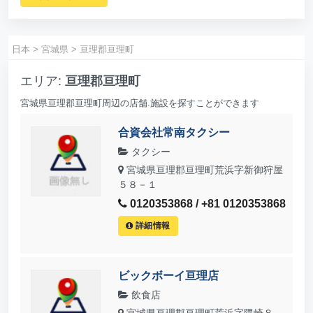
日本
>
宮城県
>
亘理郡亘理町
エリア:
亘理郡亘理町
宮城県亘理郡亘理町周辺の店舗.施設を探すことができます
合資会社常南タクシー
タクシー
宮城県亘理郡亘理町荒浜字新御狩屋
５８－１
0120353868 / +81 0120353868
詳細情報
ビックボーイ亘理店
飲食店
宮城県亘理郡亘理町荒浜字隈崎８