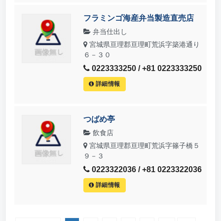
フラミンゴ海産弁当製造直売店
弁当仕出し
宮城県亘理郡亘理町荒浜字築港通り
６－３０
0223333250 / +81 0223333250
詳細情報
つばめ亭
飲食店
宮城県亘理郡亘理町荒浜字篠子橋５
９－３
0223322036 / +81 0223322036
詳細情報