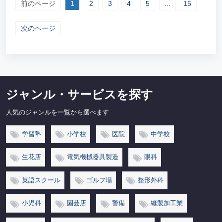
前のページ
1
2
3
4
5
...
15
次のページ
ジャンル・サービスを探す
人気のジャンルを一覧から選べます
学習塾
小学校
医院
中学校
生花店
電気機械器具製造
眼科
英語スクール
ゴルフ場
整形外科
小児科
園芸店
警備
縫製加工業