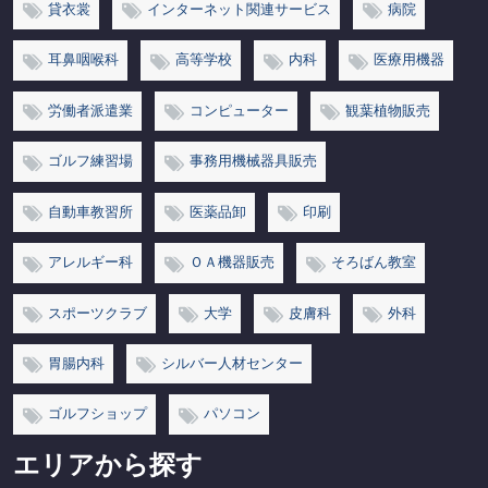
貸衣裳
インターネット関連サービス
病院
耳鼻咽喉科
高等学校
内科
医療用機器
労働者派遣業
コンピューター
観葉植物販売
ゴルフ練習場
事務用機械器具販売
自動車教習所
医薬品卸
印刷
アレルギー科
ＯＡ機器販売
そろばん教室
スポーツクラブ
大学
皮膚科
外科
胃腸内科
シルバー人材センター
ゴルフショップ
パソコン
エリアから探す