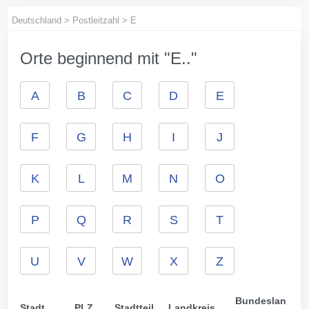
Deutschland
>
Postleitzahl
>
E
Orte beginnend mit "E.."
A
B
C
D
E
F
G
H
I
J
K
L
M
N
O
P
Q
R
S
T
U
V
W
X
Z
Bundeslan
Stadt
PLZ
Stadtteil
Landkreis