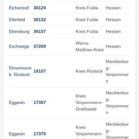
Eichenzell
36124
Kreis Fulda
Hessen
Eiterfeld
36132
Kreis Fulda
Hessen
Ebersburg
36157
Kreis Fulda
Hessen
Werra-
Eschwege
37269
Hessen
Meißner-Kreis
Mecklenbur
Elmenhorst
g-
18107
Kreis Rostock
b. Rostock
Vorpommer
n
Mecklenbur
Kreis
g-
Eggesin
17367
Vorpommern-
Vorpommer
Greifswald
n
Mecklenbur
Kreis
g-
Eggesin
17375
Vorpommern-
Vorpommer