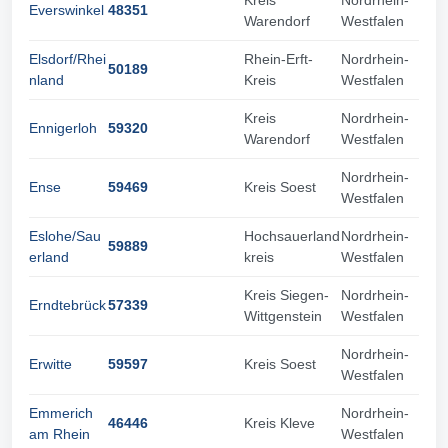
Everswinkel
48351
Warendorf
Westfalen
Elsdorf/Rhei
Rhein-Erft-
Nordrhein-
50189
nland
Kreis
Westfalen
Kreis
Nordrhein-
Ennigerloh
59320
Warendorf
Westfalen
Nordrhein-
Ense
59469
Kreis Soest
Westfalen
Eslohe/Sau
Hochsauerland
Nordrhein-
59889
erland
kreis
Westfalen
Kreis Siegen-
Nordrhein-
Erndtebrück
57339
Wittgenstein
Westfalen
Nordrhein-
Erwitte
59597
Kreis Soest
Westfalen
Emmerich
Nordrhein-
46446
Kreis Kleve
am Rhein
Westfalen