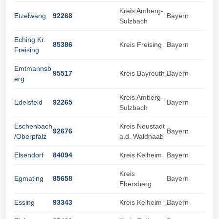
Kreis Amberg-
Etzelwang
92268
Bayern
Sulzbach
Eching Kr.
85386
Kreis Freising
Bayern
Freising
Emtmannsb
95517
Kreis Bayreuth
Bayern
erg
Kreis Amberg-
Edelsfeld
92265
Bayern
Sulzbach
Eschenbach
Kreis Neustadt
92676
Bayern
/Oberpfalz
a.d. Waldnaab
Elsendorf
84094
Kreis Kelheim
Bayern
Kreis
Egmating
85658
Bayern
Ebersberg
Essing
93343
Kreis Kelheim
Bayern