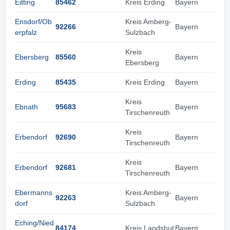
Eitting
85462
Kreis Erding
Bayern
Ensdorf/Ob
Kreis Amberg-
92266
Bayern
erpfalz
Sulzbach
Kreis
Ebersberg
85560
Bayern
Ebersberg
Erding
85435
Kreis Erding
Bayern
Kreis
Ebnath
95683
Bayern
Tirschenreuth
Kreis
Erbendorf
92690
Bayern
Tirschenreuth
Kreis
Erbendorf
92681
Bayern
Tirschenreuth
Ebermanns
Kreis Amberg-
92263
Bayern
dorf
Sulzbach
Eching/Nied
84174
Kreis Landshut
Bayern