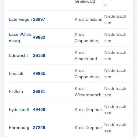
Greifswald
n
Niedersach
Esterwegen
26897
Kreis Emsland
sen
Essen/Olde
Kreis
Niedersach
49632
nburg
Cloppenburg
sen
Kreis
Niedersach
Edewecht
26188
Ammerland
sen
Kreis
Niedersach
Emstek
49685
Cloppenburg
sen
Kreis
Niedersach
Elsfleth
26931
Wesermarsch
sen
Niedersach
Eydelstedt
49406
Kreis Diepholz
sen
Niedersach
Ehrenburg
27248
Kreis Diepholz
sen