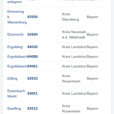
erbayern
Emmering
Kreis
b.
83550
Bayern
Ebersberg
Wasserburg
Kreis Neustadt
Etzenricht
92694
Bayern
a.d. Waldnaab
Ergolding
84030
Kreis Landshut
Bayern
Ergoldsbach
84088
Kreis Landshut
Bayern
Ergoldsbach
84061
Kreis Landshut
Bayern
Kreis
Edling
83533
Bayern
Rosenheim
Essenbach
84051
Kreis Landshut
Bayern
Markt
Kreis
Eiselfing
83512
Bayern
Rosenheim