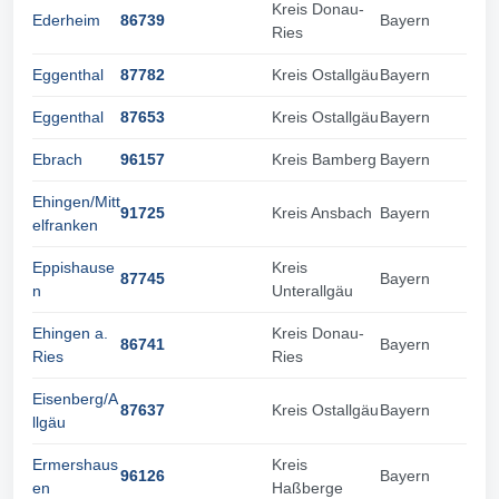
Kreis Donau-
Ederheim
86739
Bayern
Ries
Eggenthal
87782
Kreis Ostallgäu
Bayern
Eggenthal
87653
Kreis Ostallgäu
Bayern
Ebrach
96157
Kreis Bamberg
Bayern
Ehingen/Mitt
91725
Kreis Ansbach
Bayern
elfranken
Eppishause
Kreis
87745
Bayern
n
Unterallgäu
Ehingen a.
Kreis Donau-
86741
Bayern
Ries
Ries
Eisenberg/A
87637
Kreis Ostallgäu
Bayern
llgäu
Ermershaus
Kreis
96126
Bayern
en
Haßberge