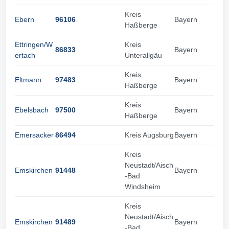
Kreis
Ebern
96106
Bayern
Haßberge
Ettringen/W
Kreis
86833
Bayern
ertach
Unterallgäu
Kreis
Eltmann
97483
Bayern
Haßberge
Kreis
Ebelsbach
97500
Bayern
Haßberge
Emersacker
86494
Kreis Augsburg
Bayern
Kreis
Neustadt/Aisch
Emskirchen
91448
Bayern
-Bad
Windsheim
Kreis
Neustadt/Aisch
Emskirchen
91489
Bayern
-Bad