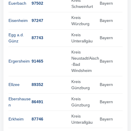
Kreis
Euerbach
97502
Bayern
Schweinfurt
Kreis
Eisenheim
97247
Bayern
Würzburg
Egg a.d.
Kreis
87743
Bayern
Günz
Unterallgäu
Kreis
Neustadt/Aisch
Ergersheim
91465
Bayern
-Bad
Windsheim
Kreis
Ellzee
89352
Bayern
Günzburg
Ebershause
Kreis
86491
Bayern
n
Günzburg
Kreis
Erkheim
87746
Bayern
Unterallgäu