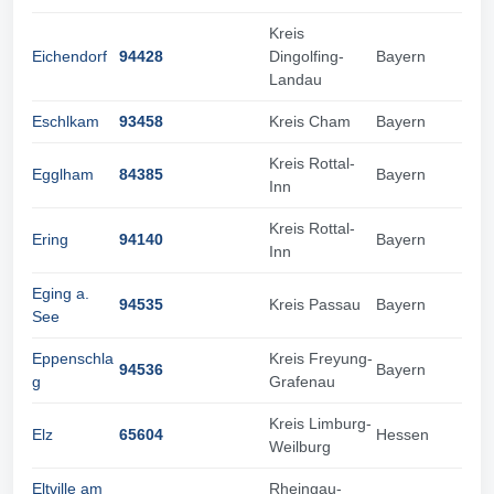
Kreis
Eichendorf
94428
Dingolfing-
Bayern
Landau
Eschlkam
93458
Kreis Cham
Bayern
Kreis Rottal-
Egglham
84385
Bayern
Inn
Kreis Rottal-
Ering
94140
Bayern
Inn
Eging a.
94535
Kreis Passau
Bayern
See
Eppenschla
Kreis Freyung-
94536
Bayern
g
Grafenau
Kreis Limburg-
Elz
65604
Hessen
Weilburg
Eltville am
Rheingau-