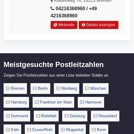
Klattenweg 78, 28213 Bremen
04216368960 / +49
4216368960
Webseite
Details anzeigen
Meistgesuchte Postleitzahlen
Zeigen Sie Postleitzahlen aus einer Liste beliebter Städte an
Bremen
Berlin
Nürnberg
München
Hamburg
Frankfurt am Main
Hannover
Dortmund
Bielefeld
Duisburg
Düsseldorf
Köln
Essen/Ruhr
Wuppertal
Bonn