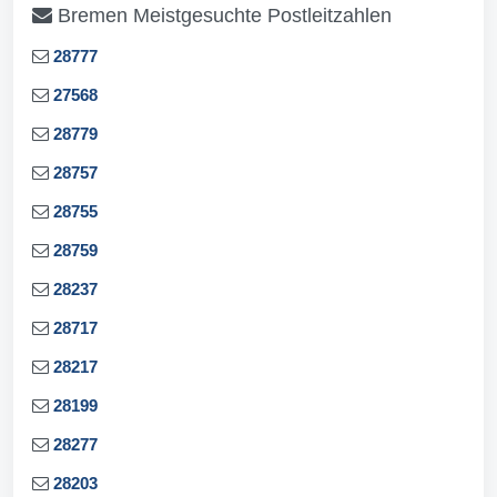
Bremen Meistgesuchte Postleitzahlen
28777
27568
28779
28757
28755
28759
28237
28717
28217
28199
28277
28203