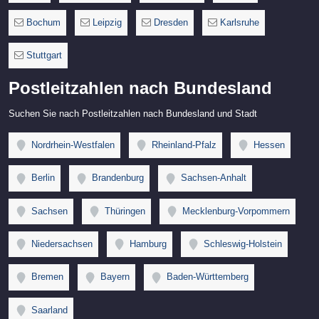
Bochum
Leipzig
Dresden
Karlsruhe
Stuttgart
Postleitzahlen nach Bundesland
Suchen Sie nach Postleitzahlen nach Bundesland und Stadt
Nordrhein-Westfalen
Rheinland-Pfalz
Hessen
Berlin
Brandenburg
Sachsen-Anhalt
Sachsen
Thüringen
Mecklenburg-Vorpommern
Niedersachsen
Hamburg
Schleswig-Holstein
Bremen
Bayern
Baden-Württemberg
Saarland