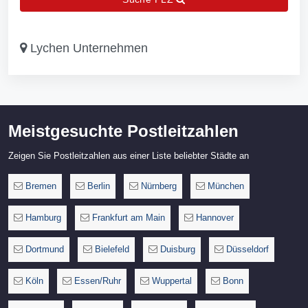
Lychen Unternehmen
Meistgesuchte Postleitzahlen
Zeigen Sie Postleitzahlen aus einer Liste beliebter Städte an
Bremen
Berlin
Nürnberg
München
Hamburg
Frankfurt am Main
Hannover
Dortmund
Bielefeld
Duisburg
Düsseldorf
Köln
Essen/Ruhr
Wuppertal
Bonn