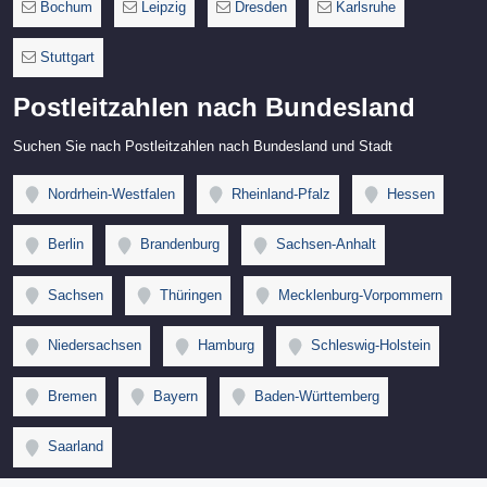
Bochum
Leipzig
Dresden
Karlsruhe
Stuttgart
Postleitzahlen nach Bundesland
Suchen Sie nach Postleitzahlen nach Bundesland und Stadt
Nordrhein-Westfalen
Rheinland-Pfalz
Hessen
Berlin
Brandenburg
Sachsen-Anhalt
Sachsen
Thüringen
Mecklenburg-Vorpommern
Niedersachsen
Hamburg
Schleswig-Holstein
Bremen
Bayern
Baden-Württemberg
Saarland