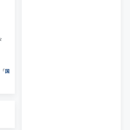
タ
は
「
国