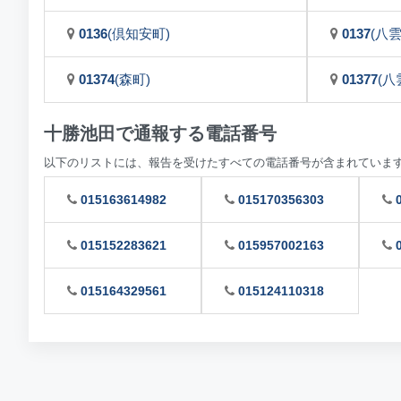
0136
(倶知安町)
0137
(八雲
01374
(森町)
01377
(八
十勝池田で通報する電話番号
以下のリストには、報告を受けたすべての電話番号が含まれていま
015163614982
015170356303
015152283621
015957002163
015164329561
015124110318