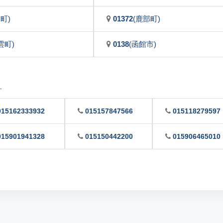
町)
01372
(鹿部町)
雲町)
0138
(函館市)
す
015162333932
015157847566
015118279597
015901941328
015150442200
015906465010