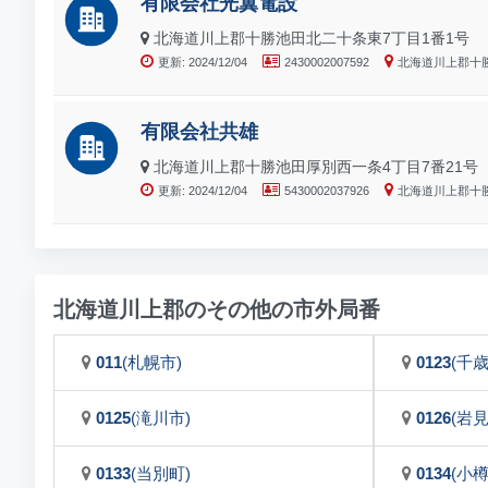
有限会社光翼電設
北海道川上郡十勝池田北二十条東7丁目1番1号
更新: 2024/12/04
2430002007592
北海道川上郡十
有限会社共雄
北海道川上郡十勝池田厚別西一条4丁目7番21号
更新: 2024/12/04
5430002037926
北海道川上郡十
北海道川上郡のその他の市外局番
011
(札幌市)
0123
(千歳
0125
(滝川市)
0126
(岩
0133
(当別町)
0134
(小樽