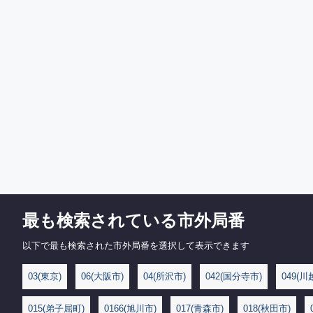
最も検索されている市外局番
以下で最も検索された市外局番を選択して表示できます
03(東京)
06(大阪市)
04(所沢市)
042(国分寺市)
049(川
015(弟子屈町)
0166(旭川市)
017(青森市)
018(秋田市)