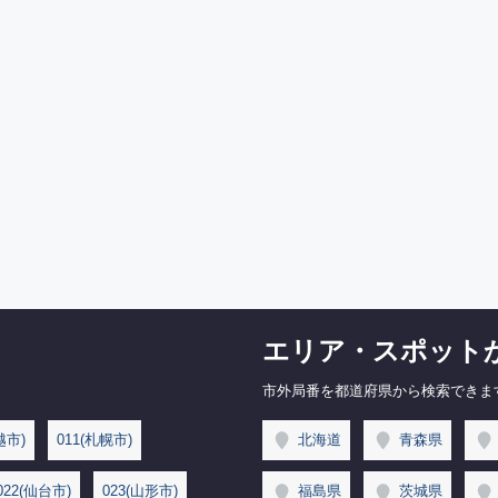
エリア・スポット
市外局番を都道府県から検索できま
越市)
011(札幌市)
北海道
青森県
022(仙台市)
023(山形市)
福島県
茨城県