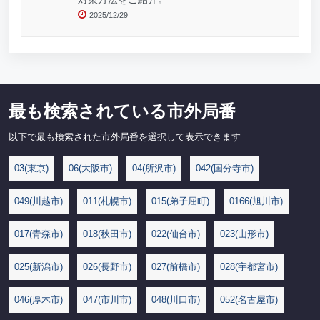
2025/12/29
最も検索されている市外局番
以下で最も検索された市外局番を選択して表示できます
03(東京)
06(大阪市)
04(所沢市)
042(国分寺市)
049(川越市)
011(札幌市)
015(弟子屈町)
0166(旭川市)
017(青森市)
018(秋田市)
022(仙台市)
023(山形市)
025(新潟市)
026(長野市)
027(前橋市)
028(宇都宮市)
046(厚木市)
047(市川市)
048(川口市)
052(名古屋市)