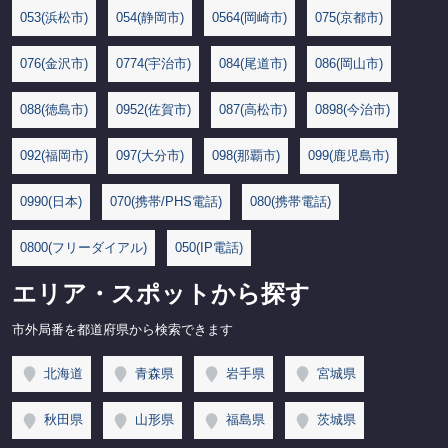
053(浜松市)
054(静岡市)
0564(岡崎市)
075(京都市)
076(金沢市)
0774(宇治市)
084(尾道市)
086(岡山市)
088(徳島市)
0952(佐賀市)
087(高松市)
0898(今治市)
092(福岡市)
097(大分市)
098(那覇市)
099(鹿児島市)
0990(日本)
070(携帯/PHS電話)
080(携帯電話)
0800(フリーダイアル)
050(IP電話)
エリア・スポットから探す
市外局番を都道府県から検索できます
北海道
青森県
岩手県
宮城県
秋田県
山形県
福島県
茨城県