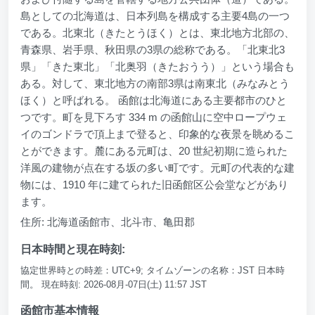
島としての北海道は、日本列島を構成する主要4島の一つ
である。北東北（きたとうほく）とは、東北地方北部の、
青森県、岩手県、秋田県の3県の総称である。「北東北3
県」「きた東北」「北奥羽（きたおうう）」という場合も
ある。対して、東北地方の南部3県は南東北（みなみとう
ほく）と呼ばれる。 函館は北海道にある主要都市のひと
つです。町を見下ろす 334 m の函館山に空中ロープウェ
イのゴンドラで頂上まで登ると、印象的な夜景を眺めるこ
とができます。麓にある元町は、20 世紀初期に造られた
洋風の建物が点在する坂の多い町です。元町の代表的な建
物には、1910 年に建てられた旧函館区公会堂などがあり
ます。
住所: 北海道函館市、北斗市、亀田郡
日本時間と現在時刻:
協定世界時との時差：UTC+9; タイムゾーンの名称：JST 日本時
間。 現在時刻: 2026-08月-07日(土) 11:57 JST
函館市基本情報