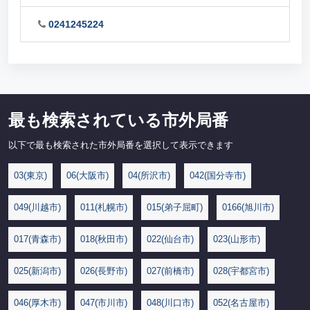
0241245224
最も検索されている市外局番
以下で最も検索された市外局番を選択して表示できます
03(東京)
06(大阪市)
04(所沢市)
042(国分寺市)
049(川越市)
011(札幌市)
015(弟子屈町)
0166(旭川市)
017(青森市)
018(秋田市)
022(仙台市)
023(山形市)
025(新潟市)
026(長野市)
027(前橋市)
028(宇都宮市)
046(厚木市)
047(市川市)
048(川口市)
052(名古屋市)