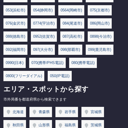
053(浜松市)
054(静岡市)
0564(岡崎市)
075(京都市)
076(金沢市)
0774(宇治市)
084(尾道市)
086(岡山市)
088(徳島市)
0952(佐賀市)
087(高松市)
0898(今治市)
092(福岡市)
097(大分市)
098(那覇市)
099(鹿児島市)
0990(日本)
070(携帯/PHS電話)
080(携帯電話)
0800(フリーダイアル)
050(IP電話)
エリア・スポットから探す
市外局番を都道府県から検索できます
北海道
青森県
岩手県
宮城県
秋田県
山形県
福島県
茨城県