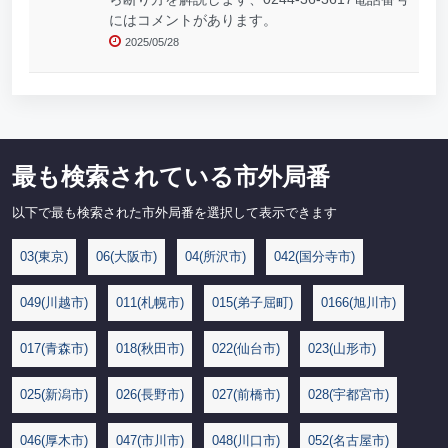
にはコメントがあります。
2025/05/28
最も検索されている市外局番
以下で最も検索された市外局番を選択して表示できます
03(東京)
06(大阪市)
04(所沢市)
042(国分寺市)
049(川越市)
011(札幌市)
015(弟子屈町)
0166(旭川市)
017(青森市)
018(秋田市)
022(仙台市)
023(山形市)
025(新潟市)
026(長野市)
027(前橋市)
028(宇都宮市)
046(厚木市)
047(市川市)
048(川口市)
052(名古屋市)