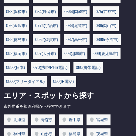
053(浜松市)
054(静岡市)
0564(岡崎市)
075(京都市)
076(金沢市)
0774(宇治市)
084(尾道市)
086(岡山市)
088(徳島市)
0952(佐賀市)
087(高松市)
0898(今治市)
092(福岡市)
097(大分市)
098(那覇市)
099(鹿児島市)
0990(日本)
070(携帯/PHS電話)
080(携帯電話)
0800(フリーダイアル)
050(IP電話)
エリア・スポットから探す
市外局番を都道府県から検索できます
北海道
青森県
岩手県
宮城県
秋田県
山形県
福島県
茨城県