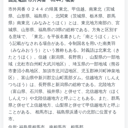
市外局番 ０２４４ の帰属 東北、甲信越。南東北（宮城
県、山形県、福島県）、北関東（茨城県、栃木県、群馬
県）南東北（みなみとうほく）とは、東北地方南部の、宮
城県、山形県、福島県の3県の総称である。方角と区別す
る意味で、「東北」を平仮名書きした「南とうほく」とい
う記載がなされる場合がある。令制国名を用いた南奥羽
（みなみおうう）という雅称もある。対義語は北東北（き
たとうほく）。信越（新潟県、長野県）、山梨県の一部地
域（北杜市白州町大武川地区）、埼玉県の一部地域（熊谷
市妻沼小島地区、加須市北川辺地区、児玉郡神川町神泉地
区）、富山県中新川郡立山町黒部ダム。信越地方（しんえ
つちほう）は、長野県と新潟県の総称である。北陸地方
（富山県、石川県、福井県）と併せて、北信越地方（ほく
しんえつ）や北陸信越地方と呼ぶこともある。また、群馬
県と併せて上信越地方、山梨県と併せて甲信越地方と呼ぶ
ことがある。 相馬市は、福島県浜通りの北部に位置する
市。
住所: 福島県相馬市、南相馬市、相馬郡