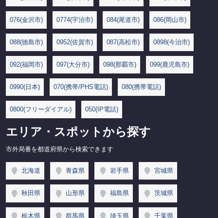
076(金沢市)
0774(宇治市)
084(尾道市)
086(岡山市)
088(徳島市)
0952(佐賀市)
087(高松市)
0898(今治市)
092(福岡市)
097(大分市)
098(那覇市)
099(鹿児島市)
0990(日本)
070(携帯/PHS電話)
080(携帯電話)
0800(フリーダイアル)
050(IP電話)
エリア・スポットから探す
市外局番を都道府県から検索できます
北海道
青森県
岩手県
宮城県
秋田県
山形県
福島県
茨城県
栃木県
群馬県
埼玉県
千葉県