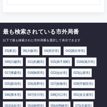
最も検索されている市外局番
以下で最も検索された市外局番を選択して表示できます
03(東京)
06(大阪市)
04(所沢市)
042(国分寺市)
049(川越市)
011(札幌市)
015(弟子屈町)
0166(旭川市)
017(青森市)
018(秋田市)
022(仙台市)
023(山形市)
025(新潟市)
026(長野市)
027(前橋市)
028(宇都宮市)
046(厚木市)
047(市川市)
048(川口市)
052(名古屋市)
053(浜松市)
054(静岡市)
0564(岡崎市)
075(京都市)