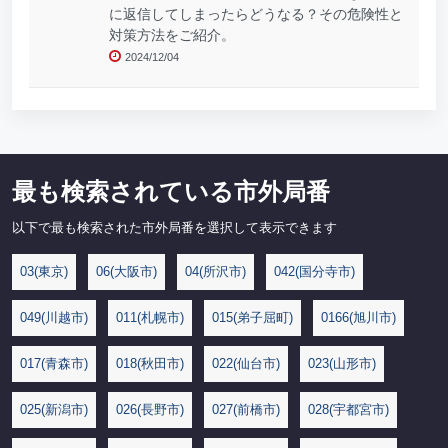
に返信してしまったらどうなる？その危険性と
対策方法をご紹介。
2024/12/04
最も検索されている市外局番
以下で最も検索された市外局番を選択して表示できます
03(東京)
06(大阪市)
04(所沢市)
042(国分寺市)
049(川越市)
011(札幌市)
015(弟子屈町)
0166(旭川市)
017(青森市)
018(秋田市)
022(仙台市)
023(山形市)
025(新潟市)
026(長野市)
027(前橋市)
028(宇都宮市)