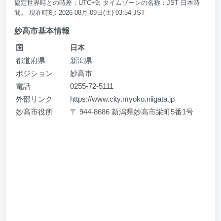
協定世界時との時差：UTC+9; タイムゾーンの名称：JST 日本時
間。 現在時刻: 2026-08月-09日(土) 03:54 JST
妙高市基本情報
国
日本
都道府県
新潟県
ポジション
妙高市
電話
0255-72-5111
外部リンク
https://www.city.myoko.niigata.jp
妙高市役所
〒 944-8686 新潟県妙高市栄町5番1号