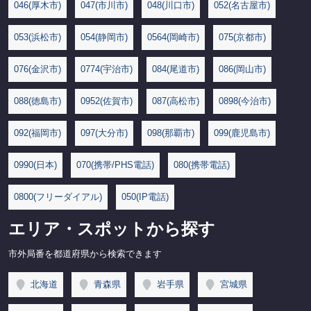
046(厚木市)
047(市川市)
048(川口市)
052(名古屋市)
053(浜松市)
054(静岡市)
0564(岡崎市)
075(京都市)
076(金沢市)
0774(宇治市)
084(尾道市)
086(岡山市)
088(徳島市)
0952(佐賀市)
087(高松市)
0898(今治市)
092(福岡市)
097(大分市)
098(那覇市)
099(鹿児島市)
0990(日本)
070(携帯/PHS電話)
080(携帯電話)
0800(フリーダイアル)
050(IP電話)
エリア・スポットから探す
市外局番を都道府県から検索できます
北海道
青森県
岩手県
宮城県