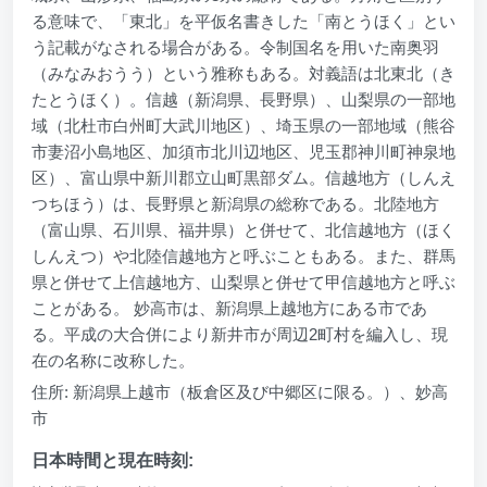
る意味で、「東北」を平仮名書きした「南とうほく」とい
う記載がなされる場合がある。令制国名を用いた南奥羽
（みなみおうう）という雅称もある。対義語は北東北（き
たとうほく）。信越（新潟県、長野県）、山梨県の一部地
域（北杜市白州町大武川地区）、埼玉県の一部地域（熊谷
市妻沼小島地区、加須市北川辺地区、児玉郡神川町神泉地
区）、富山県中新川郡立山町黒部ダム。信越地方（しんえ
つちほう）は、長野県と新潟県の総称である。北陸地方
（富山県、石川県、福井県）と併せて、北信越地方（ほく
しんえつ）や北陸信越地方と呼ぶこともある。また、群馬
県と併せて上信越地方、山梨県と併せて甲信越地方と呼ぶ
ことがある。 妙高市は、新潟県上越地方にある市であ
る。平成の大合併により新井市が周辺2町村を編入し、現
在の名称に改称した。
住所: 新潟県上越市（板倉区及び中郷区に限る。）、妙高
市
日本時間と現在時刻: