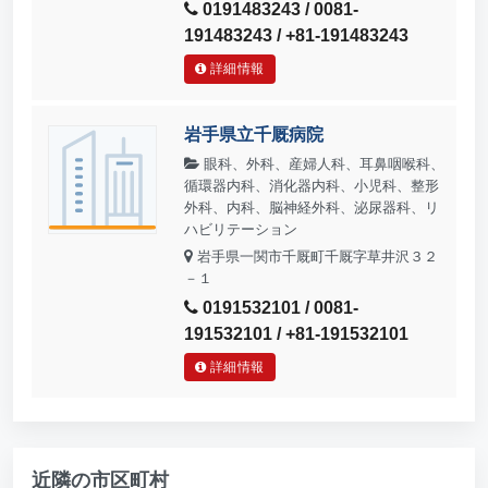
0191483243 / 0081-
191483243 / +81-191483243
詳細情報
岩手県立千厩病院
眼科、外科、産婦人科、耳鼻咽喉科、
循環器内科、消化器内科、小児科、整形
外科、内科、脳神経外科、泌尿器科、リ
ハビリテーション
岩手県一関市千厩町千厩字草井沢３２
－１
0191532101 / 0081-
191532101 / +81-191532101
詳細情報
近隣の市区町村