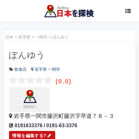
日本
>
岩手県
>
一関市
>
ぽんゆう
ぽんゆう
飲食店
岩手県
一関市
(0.0)
岩手県一関市藤沢町藤沢字早道７８－３
0191633376 / 0191-63-3376
情報を編集する?