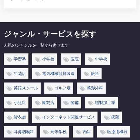
ジャンル・サービスを探す
人気のジャンルを一覧から選べます
学習塾
小学校
医院
中学校
生花店
電気機械器具製造
眼科
英語スクール
ゴルフ場
整形外科
小児科
園芸店
警備
縫製加工業
貸衣裳
インターネット関連サービス
病院
耳鼻咽喉科
高等学校
内科
医療用機器