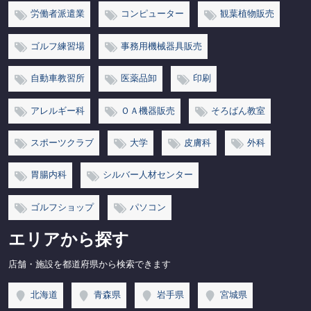
労働者派遣業
コンピューター
観葉植物販売
ゴルフ練習場
事務用機械器具販売
自動車教習所
医薬品卸
印刷
アレルギー科
ＯＡ機器販売
そろばん教室
スポーツクラブ
大学
皮膚科
外科
胃腸内科
シルバー人材センター
ゴルフショップ
パソコン
エリアから探す
店舗・施設を都道府県から検索できます
北海道
青森県
岩手県
宮城県