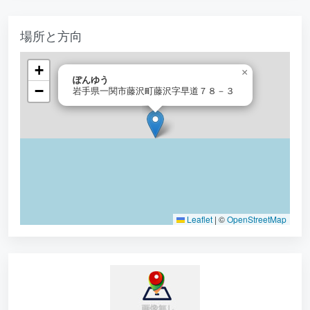
場所と方向
+
×
ぽんゆう
−
岩手県一関市藤沢町藤沢字早道７８－３
Leaflet
|
©
OpenStreetMap