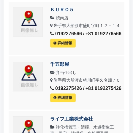
ＫＵＲＯ５
焼肉店
岩手県大船渡市盛町字町１２－１４
0192276566 / +81 0192276566
詳細情報
千五郎屋
弁当仕出し
岩手県大船渡市猪川町字久名畑７０
0192275426 / +81 0192275426
詳細情報
ライフ工業株式会社
浄化槽管理・清掃、水道衛生工