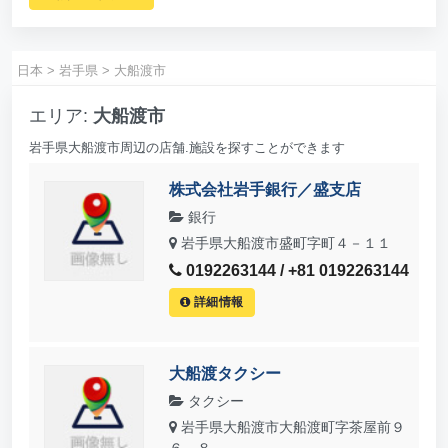
日本
>
岩手県
>
大船渡市
エリア:
大船渡市
岩手県大船渡市周辺の店舗.施設を探すことができます
株式会社岩手銀行／盛支店
銀行
岩手県大船渡市盛町字町４－１１
0192263144 / +81 0192263144
詳細情報
大船渡タクシー
タクシー
岩手県大船渡市大船渡町字茶屋前９
６－８