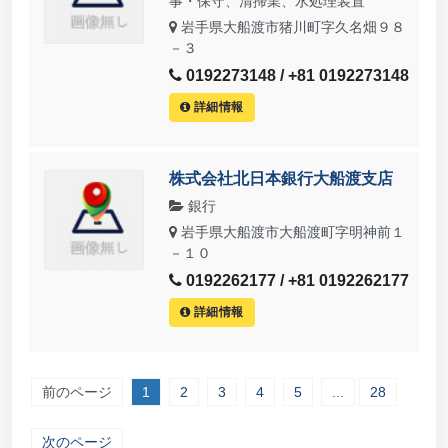
事・保守、清掃業、水処理装置
岩手県大船渡市猪川町字久名畑９８
－３
0192273148 / +81 0192273148
詳細情報
株式会社北日本銀行大船渡支店
銀行
岩手県大船渡市大船渡町字明神前１
－１０
0192262177 / +81 0192262177
詳細情報
前のページ
1
2
3
4
5
...
28
次のページ