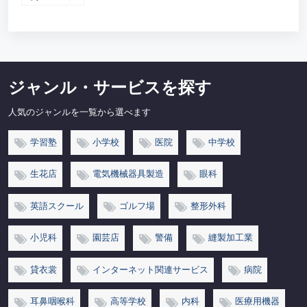
ジャンル・サービスを探す
人気のジャンルを一覧から選べます
学習塾
小学校
医院
中学校
生花店
電気機械器具製造
眼科
英語スクール
ゴルフ場
整形外科
小児科
園芸店
警備
縫製加工業
貸衣裳
インターネット関連サービス
病院
耳鼻咽喉科
高等学校
内科
医療用機器