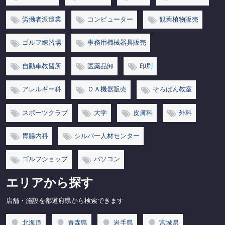
労働者派遣業
コンピューター
観葉植物販売
ゴルフ練習場
事務用機械器具販売
自動車教習所
医薬品卸
印刷
アレルギー科
ＯＡ機器販売
そろばん教室
スポーツクラブ
大学
皮膚科
外科
胃腸内科
シルバー人材センター
ゴルフショップ
パソコン
エリアから探す
店舗・施設を都道府県から検索できます
北海道
青森県
岩手県
宮城県