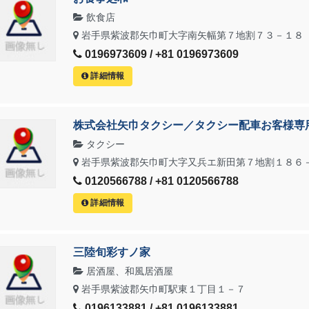
飲食店
岩手県紫波郡矢巾町大字南矢幅第７地割７３－１８
0196973609 / +81 0196973609
詳細情報
株式会社矢巾タクシー／タクシー配車お客様専
タクシー
岩手県紫波郡矢巾町大字又兵エ新田第７地割１８６
0120566788 / +81 0120566788
詳細情報
三陸旬彩すノ家
居酒屋、和風居酒屋
岩手県紫波郡矢巾町駅東１丁目１－７
0196133881 / +81 0196133881