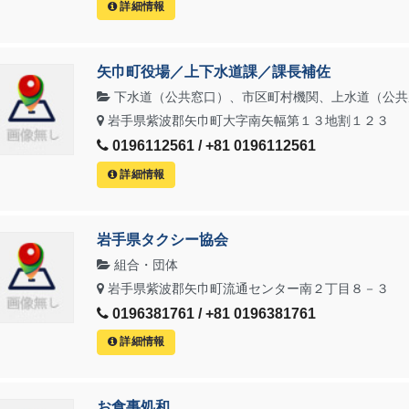
詳細情報
矢巾町役場／上下水道課／課長補佐
下水道（公共窓口）、市区町村機関、上水道（公共
岩手県紫波郡矢巾町大字南矢幅第１３地割１２３
0196112561 / +81 0196112561
詳細情報
岩手県タクシー協会
組合・団体
岩手県紫波郡矢巾町流通センター南２丁目８－３
0196381761 / +81 0196381761
詳細情報
お食事処和