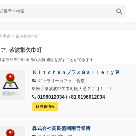
岩手県
>
紫波郡矢巾町
ア:
紫波郡矢巾町
県紫波郡矢巾町周辺の店舗.施設を探すことができます
ＫｉｔｃｈｅｎプラスＧａｌｌｅｒｙ豆
ギャラリーカフェ、食堂
岩手県紫波郡矢巾町医大通２丁目１－１
0196012034 / +81 0196012034
詳細情報
株式会社高良盛岡南営業所