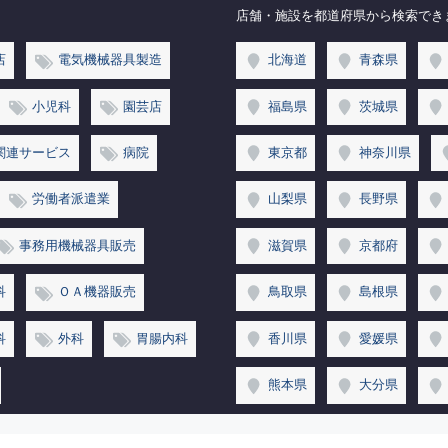
店舗・施設を都道府県から検索でき
店
電気機械器具製造
北海道
青森県
小児科
園芸店
福島県
茨城県
関連サービス
病院
東京都
神奈川県
労働者派遣業
山梨県
長野県
事務用機械器具販売
滋賀県
京都府
科
ＯＡ機器販売
鳥取県
島根県
科
外科
胃腸内科
香川県
愛媛県
熊本県
大分県