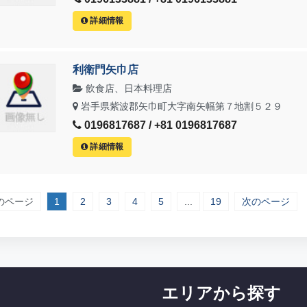
詳細情報
利衛門矢巾店
飲食店、日本料理店
岩手県紫波郡矢巾町大字南矢幅第７地割５２９
0196817687 / +81 0196817687
詳細情報
のページ
1
2
3
4
5
...
19
次のページ
エリアから探す