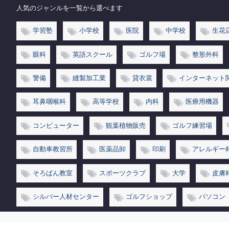
人気のジャンルを一覧から選べます
学習塾
小学校
医院
中学校
生花
眼科
英語スクール
ゴルフ場
整形外科
警備
縫製加工業
貸衣裳
インターネット
耳鼻咽喉科
高等学校
内科
医療用機器
コンピューター
観葉植物販売
ゴルフ練習場
自動車教習所
医薬品卸
印刷
アレルギー
そろばん教室
スポーツクラブ
大学
皮膚
シルバー人材センター
ゴルフショップ
パソコン