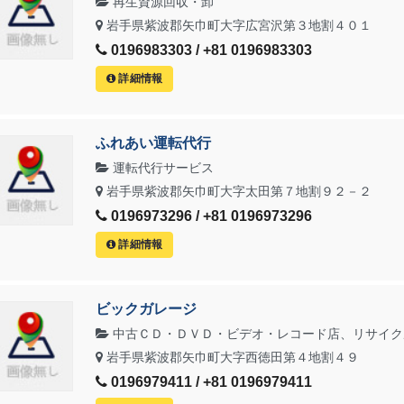
再生資源回収・卸
岩手県紫波郡矢巾町大字広宮沢第３地割４０１
0196983303 / +81 0196983303
詳細情報
ふれあい運転代行
運転代行サービス
岩手県紫波郡矢巾町大字太田第７地割９２－２
0196973296 / +81 0196973296
詳細情報
ビックガレージ
中古ＣＤ・ＤＶＤ・ビデオ・レコード店、リサイク
岩手県紫波郡矢巾町大字西徳田第４地割４９
0196979411 / +81 0196979411