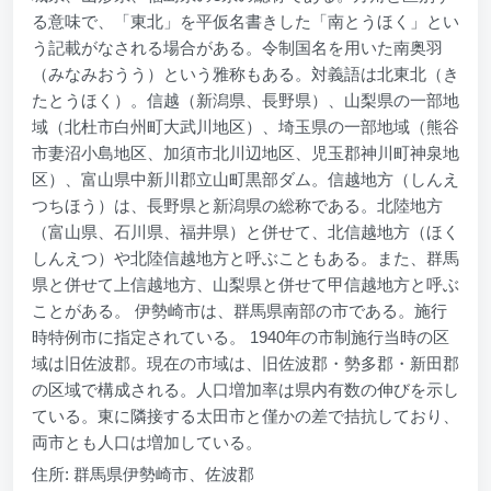
る意味で、「東北」を平仮名書きした「南とうほく」とい
う記載がなされる場合がある。令制国名を用いた南奥羽
（みなみおうう）という雅称もある。対義語は北東北（き
たとうほく）。信越（新潟県、長野県）、山梨県の一部地
域（北杜市白州町大武川地区）、埼玉県の一部地域（熊谷
市妻沼小島地区、加須市北川辺地区、児玉郡神川町神泉地
区）、富山県中新川郡立山町黒部ダム。信越地方（しんえ
つちほう）は、長野県と新潟県の総称である。北陸地方
（富山県、石川県、福井県）と併せて、北信越地方（ほく
しんえつ）や北陸信越地方と呼ぶこともある。また、群馬
県と併せて上信越地方、山梨県と併せて甲信越地方と呼ぶ
ことがある。 伊勢崎市は、群馬県南部の市である。施行
時特例市に指定されている。 1940年の市制施行当時の区
域は旧佐波郡。現在の市域は、旧佐波郡・勢多郡・新田郡
の区域で構成される。人口増加率は県内有数の伸びを示し
ている。東に隣接する太田市と僅かの差で拮抗しており、
両市とも人口は増加している。
住所: 群馬県伊勢崎市、佐波郡