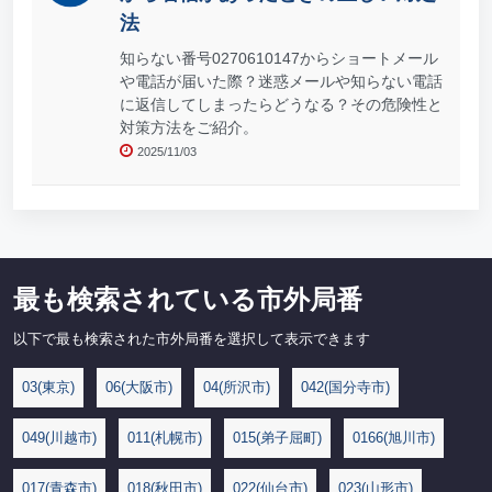
法
知らない番号0270610147からショートメール
や電話が届いた際？迷惑メールや知らない電話
に返信してしまったらどうなる？その危険性と
対策方法をご紹介。
2025/11/03
最も検索されている市外局番
以下で最も検索された市外局番を選択して表示できます
03(東京)
06(大阪市)
04(所沢市)
042(国分寺市)
049(川越市)
011(札幌市)
015(弟子屈町)
0166(旭川市)
017(青森市)
018(秋田市)
022(仙台市)
023(山形市)