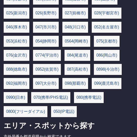
025(新潟市)
026(長野市)
027(前橋市)
028(宇都宮市)
046(厚木市)
047(市川市)
048(川口市)
052(名古屋市)
053(浜松市)
054(静岡市)
0564(岡崎市)
075(京都市)
076(金沢市)
0774(宇治市)
084(尾道市)
086(岡山市)
088(徳島市)
0952(佐賀市)
087(高松市)
0898(今治市)
092(福岡市)
097(大分市)
098(那覇市)
099(鹿児島市)
0990(日本)
070(携帯/PHS電話)
080(携帯電話)
0800(フリーダイアル)
050(IP電話)
エリア・スポットから探す
市外局番を都道府県から検索できます