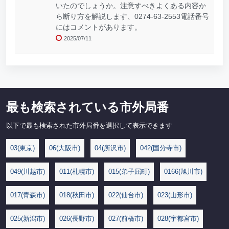
いたのでしょうか。注意すべきよくある内容か
ら断り方を解説します、0274-63-2553電話番号
にはコメントがあります。
2025/07/11
最も検索されている市外局番
以下で最も検索された市外局番を選択して表示できます
03(東京)
06(大阪市)
04(所沢市)
042(国分寺市)
049(川越市)
011(札幌市)
015(弟子屈町)
0166(旭川市)
017(青森市)
018(秋田市)
022(仙台市)
023(山形市)
025(新潟市)
026(長野市)
027(前橋市)
028(宇都宮市)