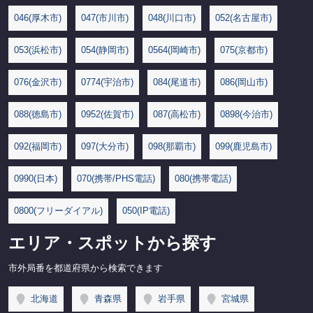
046(厚木市)
047(市川市)
048(川口市)
052(名古屋市)
053(浜松市)
054(静岡市)
0564(岡崎市)
075(京都市)
076(金沢市)
0774(宇治市)
084(尾道市)
086(岡山市)
088(徳島市)
0952(佐賀市)
087(高松市)
0898(今治市)
092(福岡市)
097(大分市)
098(那覇市)
099(鹿児島市)
0990(日本)
070(携帯/PHS電話)
080(携帯電話)
0800(フリーダイアル)
050(IP電話)
エリア・スポットから探す
市外局番を都道府県から検索できます
北海道
青森県
岩手県
宮城県