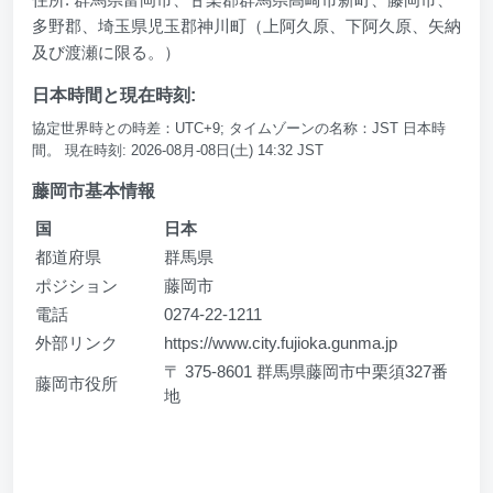
多野郡、埼玉県児玉郡神川町（上阿久原、下阿久原、矢納
及び渡瀬に限る。）
日本時間と現在時刻:
協定世界時との時差：UTC+9; タイムゾーンの名称：JST 日本時
間。 現在時刻: 2026-08月-08日(土) 14:32 JST
藤岡市基本情報
国
日本
都道府県
群馬県
ポジション
藤岡市
電話
0274-22-1211
外部リンク
https://www.city.fujioka.gunma.jp
〒 375-8601 群馬県藤岡市中栗須327番
藤岡市役所
地