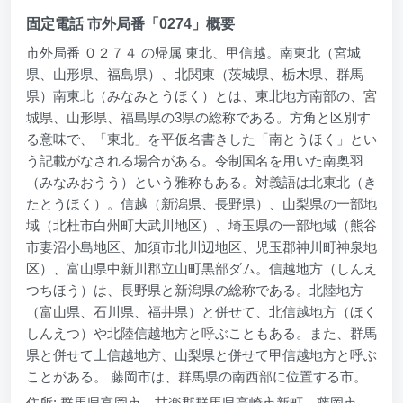
固定電話 市外局番「0274」概要
市外局番 ０２７４ の帰属 東北、甲信越。南東北（宮城
県、山形県、福島県）、北関東（茨城県、栃木県、群馬
県）南東北（みなみとうほく）とは、東北地方南部の、宮
城県、山形県、福島県の3県の総称である。方角と区別す
る意味で、「東北」を平仮名書きした「南とうほく」とい
う記載がなされる場合がある。令制国名を用いた南奥羽
（みなみおうう）という雅称もある。対義語は北東北（き
たとうほく）。信越（新潟県、長野県）、山梨県の一部地
域（北杜市白州町大武川地区）、埼玉県の一部地域（熊谷
市妻沼小島地区、加須市北川辺地区、児玉郡神川町神泉地
区）、富山県中新川郡立山町黒部ダム。信越地方（しんえ
つちほう）は、長野県と新潟県の総称である。北陸地方
（富山県、石川県、福井県）と併せて、北信越地方（ほく
しんえつ）や北陸信越地方と呼ぶこともある。また、群馬
県と併せて上信越地方、山梨県と併せて甲信越地方と呼ぶ
ことがある。 藤岡市は、群馬県の南西部に位置する市。
住所: 群馬県富岡市、甘楽郡群馬県高崎市新町、藤岡市、