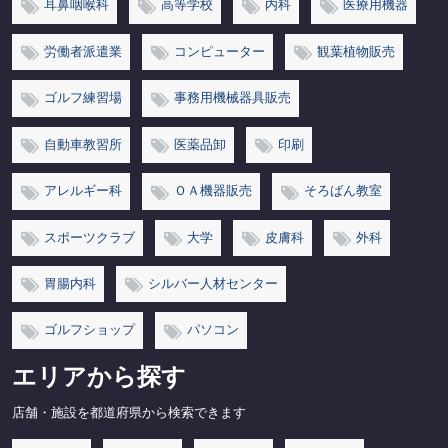
耳鼻咽喉科
高等学校
内科
医療用機器
労働者派遣業
コンピューター
観葉植物販売
ゴルフ練習場
事務用機械器具販売
自動車教習所
医薬品卸
印刷
アレルギー科
ＯＡ機器販売
そろばん教室
スポーツクラブ
大学
皮膚科
外科
胃腸内科
シルバー人材センター
ゴルフショップ
パソコン
エリアから探す
店舗・施設を都道府県から検索できます