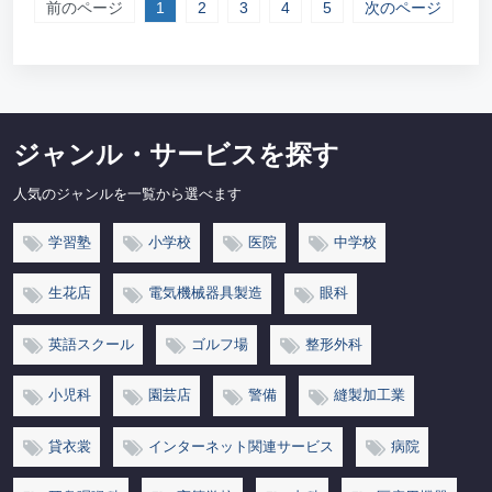
前のページ
1
2
3
4
5
次のページ
ジャンル・サービスを探す
人気のジャンルを一覧から選べます
学習塾
小学校
医院
中学校
生花店
電気機械器具製造
眼科
英語スクール
ゴルフ場
整形外科
小児科
園芸店
警備
縫製加工業
貸衣裳
インターネット関連サービス
病院