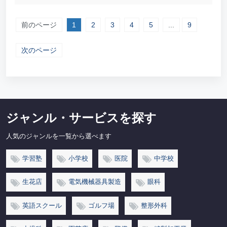
前のページ
1
2
3
4
5
...
9
次のページ
ジャンル・サービスを探す
人気のジャンルを一覧から選べます
学習塾
小学校
医院
中学校
生花店
電気機械器具製造
眼科
英語スクール
ゴルフ場
整形外科