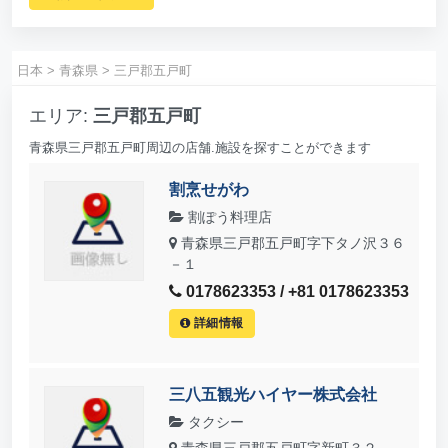
日本
>
青森県
>
三戸郡五戸町
エリア:
三戸郡五戸町
青森県三戸郡五戸町周辺の店舗.施設を探すことができます
割烹せがわ
割ぽう料理店
青森県三戸郡五戸町字下タノ沢３６
－１
0178623353 / +81 0178623353
詳細情報
三八五観光ハイヤー株式会社
タクシー
青森県三戸郡五戸町字新町３２