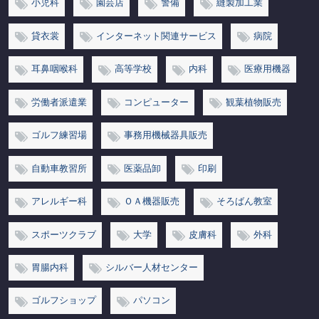
小児科
園芸店
警備
縫製加工業
貸衣裳
インターネット関連サービス
病院
耳鼻咽喉科
高等学校
内科
医療用機器
労働者派遣業
コンピューター
観葉植物販売
ゴルフ練習場
事務用機械器具販売
自動車教習所
医薬品卸
印刷
アレルギー科
ＯＡ機器販売
そろばん教室
スポーツクラブ
大学
皮膚科
外科
胃腸内科
シルバー人材センター
ゴルフショップ
パソコン