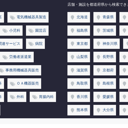
店舗・施設を都道府県から検索でき
店
電気機械器具製造
北海道
青森県
小児科
園芸店
福島県
茨城県
関連サービス
病院
東京都
神奈川県
労働者派遣業
山梨県
長野県
事務用機械器具販売
滋賀県
京都府
科
ＯＡ機器販売
鳥取県
島根県
科
外科
胃腸内科
香川県
愛媛県
熊本県
大分県