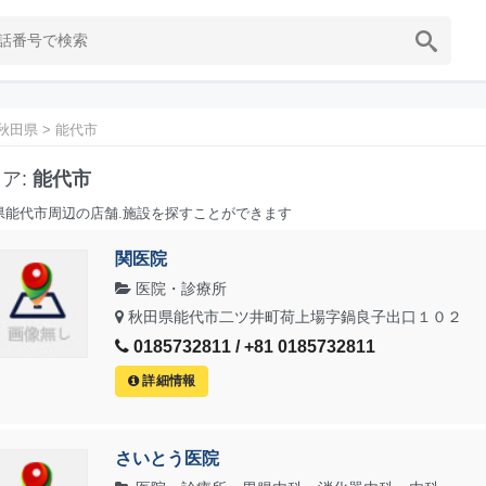
秋田県
>
能代市
ア:
能代市
県能代市周辺の店舗.施設を探すことができます
関医院
医院・診療所
秋田県能代市二ツ井町荷上場字鍋良子出口１０２
0185732811 / +81 0185732811
詳細情報
さいとう医院