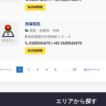
詳細情報
西塚医院
医院・診療所、外科
秋田県能代市景林町１０－６
0185541670 / +81 0185541670
詳細情報
のページ
1
2
3
4
5
...
23
次のページ
エリアから探す