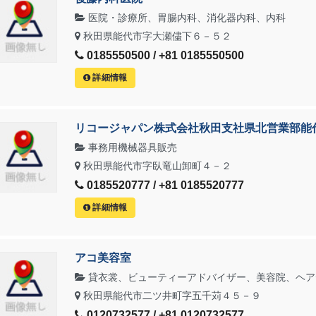
医院・診療所、胃腸内科、消化器内科、内科
秋田県能代市字大瀬儘下６－５２
0185550500 / +81 0185550500
詳細情報
リコージャパン株式会社秋田支社県北営業部能
事務用機械器具販売
秋田県能代市字臥竜山卸町４－２
0185520777 / +81 0185520777
詳細情報
アコ美容室
貸衣裳、ビューティーアドバイザー、美容院、ヘア
秋田県能代市二ツ井町字五千苅４５－９
0120732577 / +81 0120732577