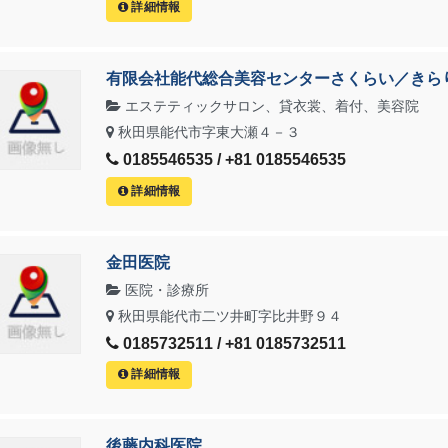
詳細情報
有限会社能代総合美容センターさくらい／きら
エステティックサロン、貸衣裳、着付、美容院
秋田県能代市字東大瀬４－３
0185546535 / +81 0185546535
詳細情報
金田医院
医院・診療所
秋田県能代市二ツ井町字比井野９４
0185732511 / +81 0185732511
詳細情報
後藤内科医院