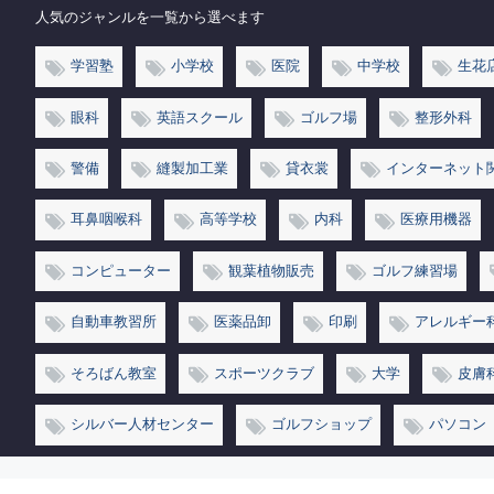
人気のジャンルを一覧から選べます
学習塾
小学校
医院
中学校
生花
眼科
英語スクール
ゴルフ場
整形外科
警備
縫製加工業
貸衣裳
インターネット
耳鼻咽喉科
高等学校
内科
医療用機器
コンピューター
観葉植物販売
ゴルフ練習場
自動車教習所
医薬品卸
印刷
アレルギー
そろばん教室
スポーツクラブ
大学
皮膚
シルバー人材センター
ゴルフショップ
パソコン