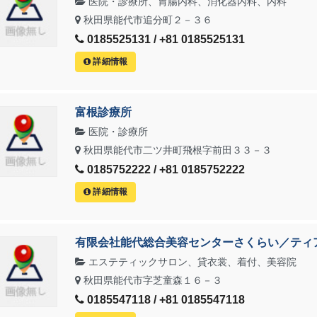
医院・診療所、胃腸内科、消化器内科、内科
秋田県能代市追分町２－３６
0185525131 / +81 0185525131
詳細情報
富根診療所
医院・診療所
秋田県能代市二ツ井町飛根字前田３３－３
0185752222 / +81 0185752222
詳細情報
有限会社能代総合美容センターさくらい／ティ
エステティックサロン、貸衣裳、着付、美容院
秋田県能代市字芝童森１６－３
0185547118 / +81 0185547118