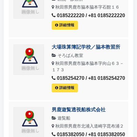
秋田県男鹿市脇本脇本字石館１６
0185222220 / +81 0185222220
詳細情報
大場珠算簿記学校／脇本教習所
そろばん教室
秋田県男鹿市脇本脇本字向山６３－
１７３
0185254270 / +81 0185254270
詳細情報
男鹿遊覧透視船株式会社
遊覧船
秋田県男鹿市北浦入道崎字昆布浦２
0185382050 / +81 0185382050