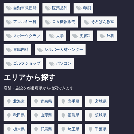
自動車教習所
医薬品卸
印刷
アレルギー科
ＯＡ機器販売
そろばん教室
スポーツクラブ
大学
皮膚科
外科
胃腸内科
シルバー人材センター
ゴルフショップ
パソコン
エリアから探す
店舗・施設を都道府県から検索できます
北海道
青森県
岩手県
宮城県
秋田県
山形県
福島県
茨城県
栃木県
群馬県
埼玉県
千葉県