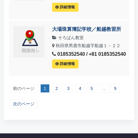
詳細情報
大場珠算簿記学校／船越教習所
そろばん教室
秋田県男鹿市船越字船越１－２２
0185352540 / +81 0185352540
詳細情報
前のページ
1
2
3
4
5
...
9
次のページ