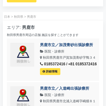
日本
>
秋田県
>
男鹿市
エリア:
男鹿市
秋田県男鹿市周辺の店舗.施設を探すことができます
男鹿市立／加茂青砂出張診療所
医院・診療所
秋田県男鹿市戸賀加茂青砂字鴨３４
0185372416 / +81 0185372416
詳細情報
男鹿市立／入道崎出張診療所
医院・診療所
秋田県男鹿市北浦入道崎字嶋畑８１