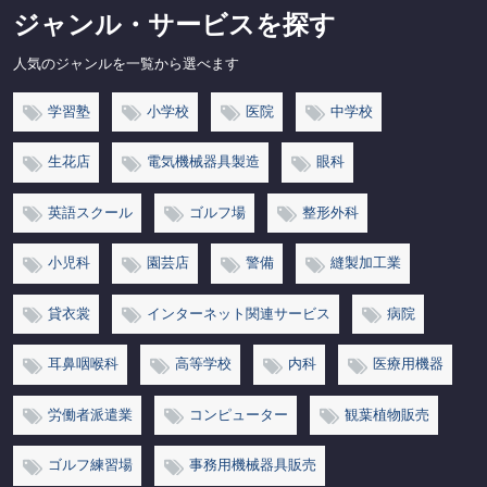
ジャンル・サービスを探す
人気のジャンルを一覧から選べます
学習塾
小学校
医院
中学校
生花店
電気機械器具製造
眼科
英語スクール
ゴルフ場
整形外科
小児科
園芸店
警備
縫製加工業
貸衣裳
インターネット関連サービス
病院
耳鼻咽喉科
高等学校
内科
医療用機器
労働者派遣業
コンピューター
観葉植物販売
ゴルフ練習場
事務用機械器具販売