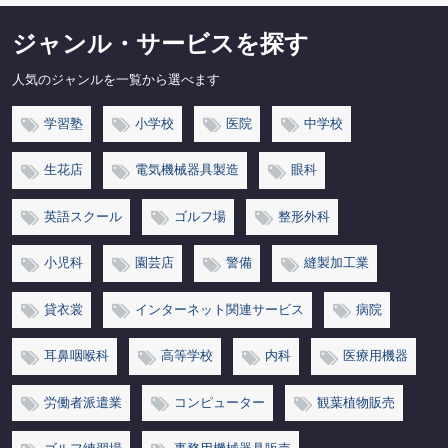
ジャンル・サービスを探す
人気のジャンルを一覧から選べます
学習塾
小学校
医院
中学校
生花店
電気機械器具製造
眼科
英語スクール
ゴルフ場
整形外科
小児科
園芸店
警備
縫製加工業
貸衣裳
インターネット関連サービス
病院
耳鼻咽喉科
高等学校
内科
医療用機器
労働者派遣業
コンピューター
観葉植物販売