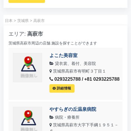
日本
>
茨城県
>
高萩市
エリア:
高萩市
茨城県高萩市周辺の店舗.施設を探すことができます
よこた美容室
貸衣裳、着付、美容院
茨城県高萩市有明町３丁目１
0293225788 / +81 0293225788
詳細情報
やすらぎの丘温泉病院
病院・療養所
茨城県高萩市大字下手綱１９５１－
６