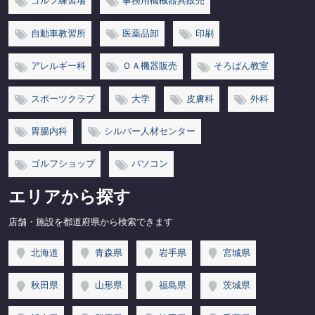
ゴルフ練習場
事務用機械器具販売
自動車教習所
医薬品卸
印刷
アレルギー科
ＯＡ機器販売
そろばん教室
スポーツクラブ
大学
皮膚科
外科
胃腸内科
シルバー人材センター
ゴルフショップ
パソコン
エリアから探す
店舗・施設を都道府県から検索できます
北海道
青森県
岩手県
宮城県
秋田県
山形県
福島県
茨城県